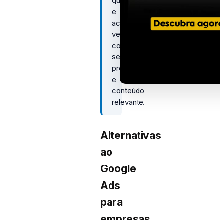
qualificados
e
acelerar
vendas
com
segmentação
precisa
e
conteúdo
relevante.
Alternativas
ao
Google
Ads
para
empresas