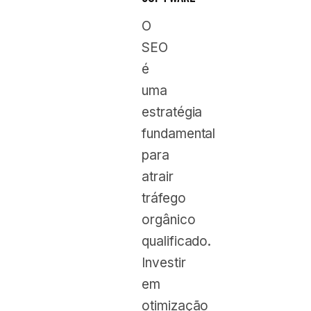
O
SEO
é
uma
estratégia
fundamental
para
atrair
tráfego
orgânico
qualificado.
Investir
em
otimização