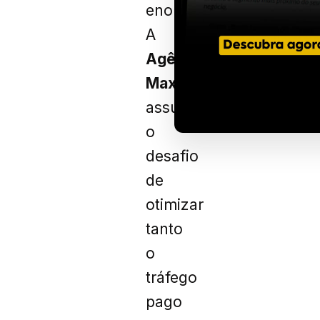
enorme.
A
Agência
Maximum
assumiu
o
desafio
de
otimizar
tanto
o
tráfego
pago