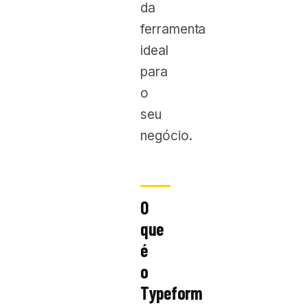
da
ferramenta
ideal
para
o
seu
negócio.
O
que
é
o
Typeform