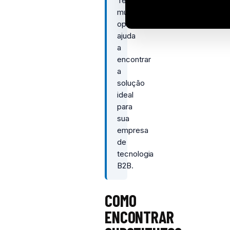
Testar
múltiplas
opções
ajuda
a
encontrar
a
solução
ideal
para
sua
empresa
de
tecnologia
B2B.
COMO
ENCONTRAR