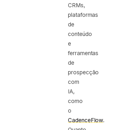
CRMs,
plataformas
de
conteúdo
e
ferramentas
de
prospecção
com
IA,
como
o
CadenceFlow
.
Quanto