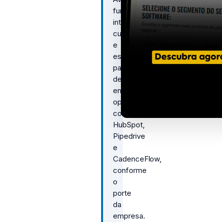
funcionalidades,
integração,
custo
e
escalabilidade
para
decidir
entre
opções
como
HubSpot,
Pipedrive
e
CadenceFlow,
conforme
o
porte
da
empresa.