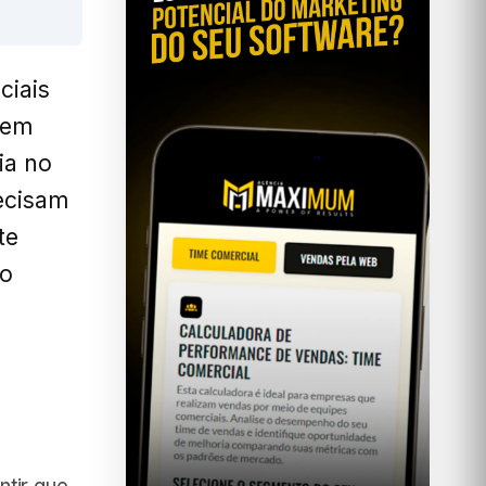
ciais
 em
ia no
ecisam
te
so