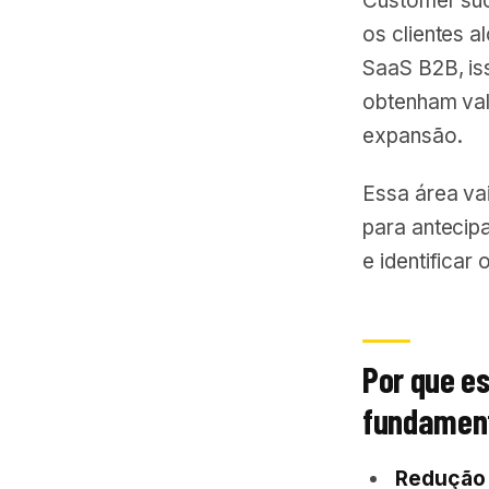
Customer suc
os clientes a
SaaS B2B, iss
obtenham val
expansão.
Essa área vai
para antecipa
e identificar
Por que e
fundamen
Redução 