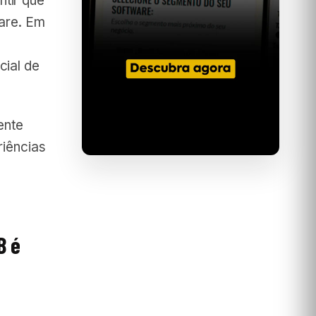
tir que
ware. Em
cial de
ente
riências
B é