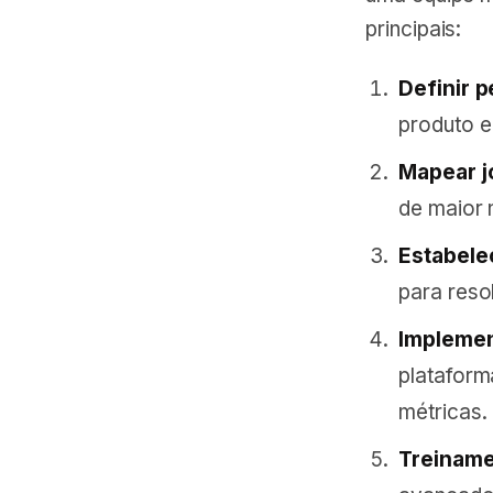
principais:
Definir p
produto e
Mapear j
de maior 
Estabelec
para res
Implemen
plataform
métricas.
Treiname