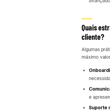
avançado 
Quais est
cliente?
Algumas práti
máximo valor
Onboardi
necessida
Comunica
e apresen
Suporte m