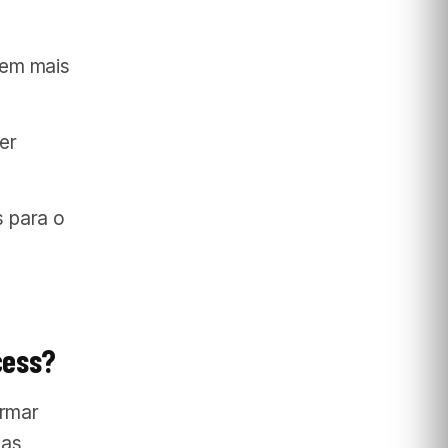
mem mais
er
s para o
cess?
ormar
pas