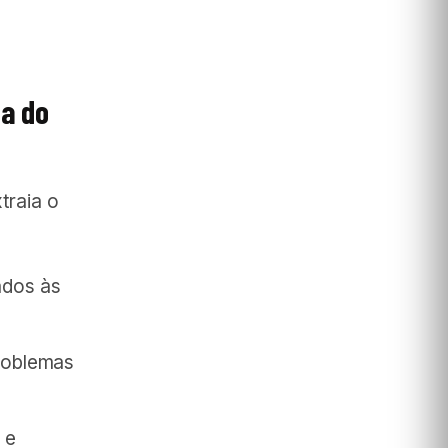
ia do
traia o
ados às
roblemas
 e