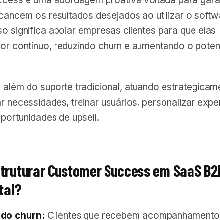
cess é uma abordagem proativa voltada para garan
lcancem os resultados desejados ao utilizar o soft
o significa apoiar empresas clientes para que elas
or contínuo, reduzindo churn e aumentando o poten
 além do suporte tradicional, atuando estrategicam
r necessidades, treinar usuários, personalizar expe
 oportunidades de upsell.
struturar Customer Success em SaaS B2
tal?
do churn:
Clientes que recebem acompanhamento