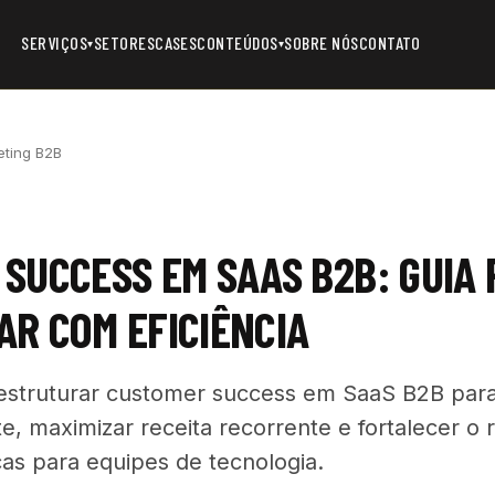
SERVIÇOS
SETORES
CASES
CONTEÚDOS
SOBRE NÓS
CONTATO
▾
▾
eting B2B
SUCCESS EM SAAS B2B: GUIA
R COM EFICIÊNCIA
struturar customer success em SaaS B2B para 
te, maximizar receita recorrente e fortalecer o
cas para equipes de tecnologia.