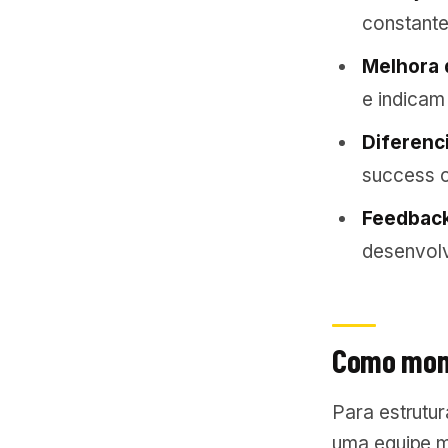
constant
Melhora 
e indicam
Diferenc
success c
Feedback
desenvolv
Como mont
Para estrutu
uma equipe mu