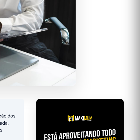
ção dos
cada,
o