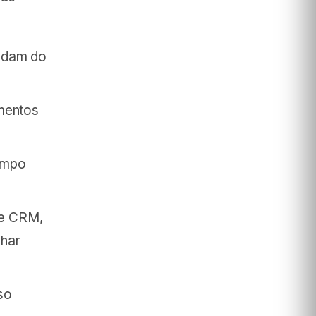
endam do
omentos
empo
de CRM,
nhar
so