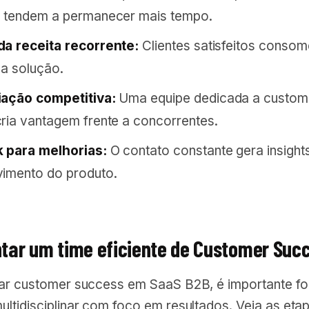
e tendem a permanecer mais tempo.
da receita recorrente:
Clientes satisfeitos conso
 a solução.
iação competitiva:
Uma equipe dedicada a custom
ria vantagem frente a concorrentes.
 para melhorias:
O contato constante gera insight
imento do produto.
ar um time eficiente de Customer Suc
rar customer success em SaaS B2B, é importante f
ltidisciplinar com foco em resultados. Veja as eta