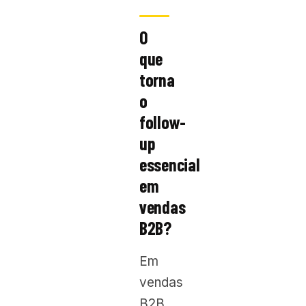
O
que
torna
o
follow-
up
essencial
em
vendas
B2B?
Em
vendas
B2B,