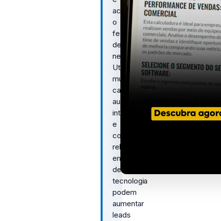
acelerar
o
fechamento
de
negócios.
Utilizando
múltiplos
canais,
automação
inteligente
e
conteúdos
relevantes,
empresas
de
tecnologia
podem
aumentar
leads