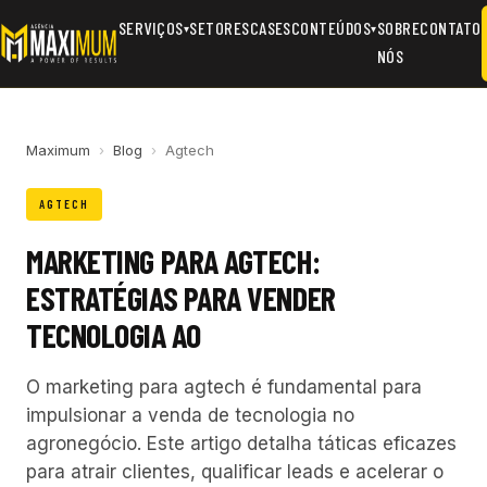
SERVIÇOS
SETORES
CASES
CONTEÚDOS
SOBRE
CONTATO
▾
▾
NÓS
Maximum
›
Blog
›
Agtech
AGTECH
MARKETING PARA AGTECH:
ESTRATÉGIAS PARA VENDER
TECNOLOGIA AO
O marketing para agtech é fundamental para
impulsionar a venda de tecnologia no
agronegócio. Este artigo detalha táticas eficazes
para atrair clientes, qualificar leads e acelerar o