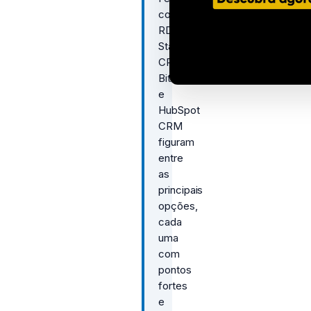
como
RD
Station
CRM,
Bitrix24
e
HubSpot
CRM
figuram
entre
as
principais
opções,
cada
uma
com
pontos
fortes
e