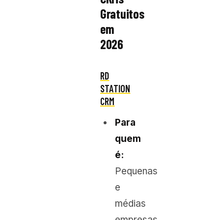
Gratuitos
em
2026
RD
STATION
CRM
Para
quem
é:
Pequenas
e
médias
empresas