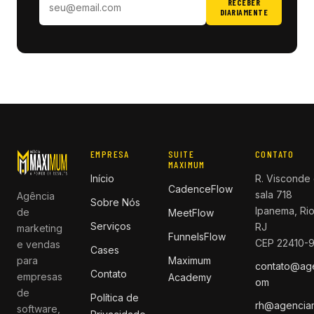
RECEBER
DIARIAMENTE
EMPRESA
SUITE
CONTATO
MAXIMUM
Início
R. Visconde 
CadenceFlow
sala 718
Agência
Sobre Nós
Ipanema, Rio
de
MeetFlow
Serviços
RJ
marketing
FunnelsFlow
CEP 22410-
e vendas
Cases
para
Maximum
contato@ag
Contato
empresas
Academy
om
de
Política de
rh@agencia
software,