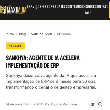
SERVIÇOS
SETORES
CASES
CONTEÚDOS
SOBRE
CONTATO
▾
▾
NÓS
Início
›
Blog
›
Notícias Tech
›
Mercado
MERCADO
SANKHYA: AGENTE DE IA ACELERA
IMPLEMENTAÇÃO DE ERP
Sankhya desenvolve agente de IA que acelera a
implementação de ERP de 9 meses para 30 dias,
transformando o cenário de gestão empresarial.
14 de novembro de 2025
·
Por Equipe Maximum