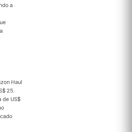
ando a
que
da
azon Haul
S$ 25.
a de US$
ão
rcado