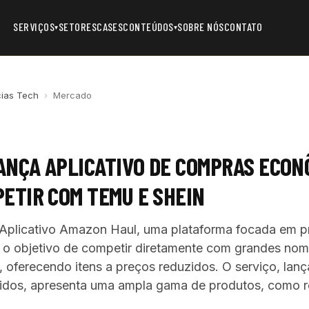
SERVIÇOS
SETORES
CASES
CONTEÚDOS
SOBRE NÓS
CONTATO
▾
▾
cias Tech
›
Mercado
ANÇA APLICATIVO DE COMPRAS ECON
ETIR COM TEMU E SHEIN
plicativo Amazon Haul, uma plataforma focada em p
m o objetivo de competir diretamente com grandes no
oferecendo itens a preços reduzidos. O serviço, lanç
idos, apresenta uma ampla gama de produtos, como r