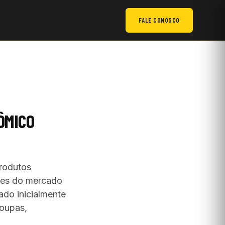
FALE CONOSCO
ÔMICO
rodutos
mes do mercado
ado inicialmente
oupas,