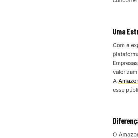
concorrer
Uma Estr
Com a exp
plataform
Empresas
valorizam
A
Amazo
esse públ
Diferenç
O Amazon 