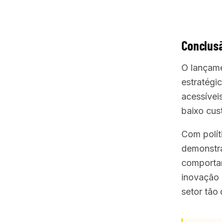
Conclus
O lançam
estratégi
acessívei
baixo cus
Com polít
demonstra
comportam
inovação 
setor tão