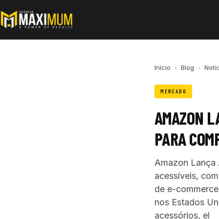
Início
›
Blog
›
Notí
MERCADO
AMAZON L
PARA COMP
Amazon Lança A
acessíveis, co
de e-commerce, 
nos Estados Un
acessórios, el