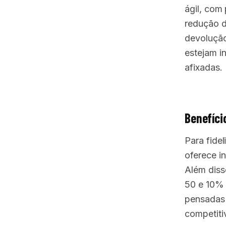
ágil, com
redução d
devolução
estejam i
afixadas.
Benefíci
Para fide
oferece i
Além diss
50 e 10% 
pensadas 
competiti