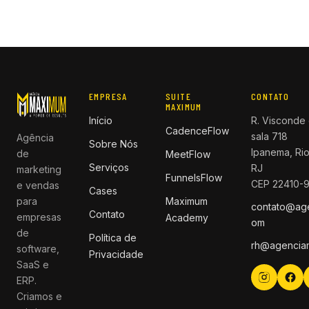
EMPRESA
SUITE
CONTATO
MAXIMUM
Início
R. Visconde 
CadenceFlow
sala 718
Agência
Sobre Nós
Ipanema, Rio
de
MeetFlow
Serviços
RJ
marketing
FunnelsFlow
CEP 22410-
e vendas
Cases
para
Maximum
contato@ag
Contato
empresas
Academy
om
de
Política de
rh@agencia
software,
Privacidade
SaaS e
ERP.
Criamos e