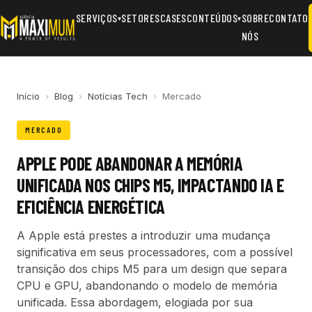
SERVIÇOS
SETORES
CASES
CONTEÚDOS
SOBRE
CONTATO
▾
▾
NÓS
Início
›
Blog
›
Notícias Tech
›
Mercado
MERCADO
APPLE PODE ABANDONAR A MEMÓRIA
UNIFICADA NOS CHIPS M5, IMPACTANDO IA E
EFICIÊNCIA ENERGÉTICA
A Apple está prestes a introduzir uma mudança
significativa em seus processadores, com a possível
transição dos chips M5 para um design que separa
CPU e GPU, abandonando o modelo de memória
unificada. Essa abordagem, elogiada por sua