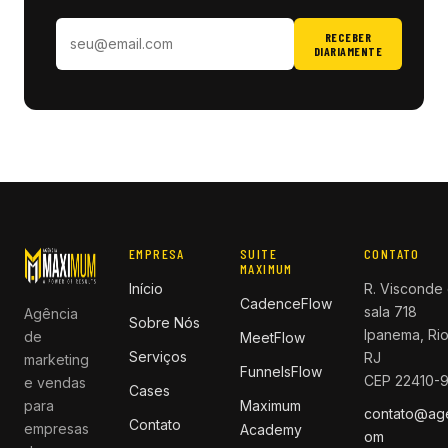
RECEBER
DIARIAMENTE
EMPRESA
SUITE
CONTATO
MAXIMUM
Início
R. Visconde 
CadenceFlow
sala 718
Agência
Sobre Nós
Ipanema, Rio
de
MeetFlow
Serviços
RJ
marketing
FunnelsFlow
CEP 22410-
e vendas
Cases
para
Maximum
contato@ag
Contato
empresas
Academy
om