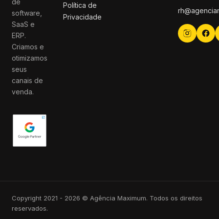
de
Política de
rh@agencia
software,
Privacidade
SaaS e
ERP.
Criamos e
otimizamos
seus
canais de
venda.
Copyright 2021 - 2026 © Agência Maximum. Todos os direitos
reservados.