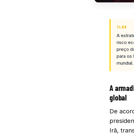
TL;DR
A estrat
risco ec
preço do
para os 
mundial.
A armadi
global
De acor
presiden
Irã, tra