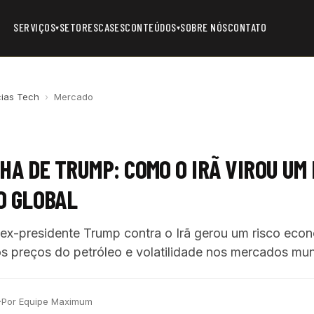
SERVIÇOS
SETORES
CASES
CONTEÚDOS
SOBRE NÓS
CONTATO
▾
▾
cias Tech
›
Mercado
HA DE TRUMP: COMO O IRÃ VIROU UM 
O GLOBAL
 ex-presidente Trump contra o Irã gerou um risco econ
 preços do petróleo e volatilidade nos mercados mun
·
Por Equipe Maximum