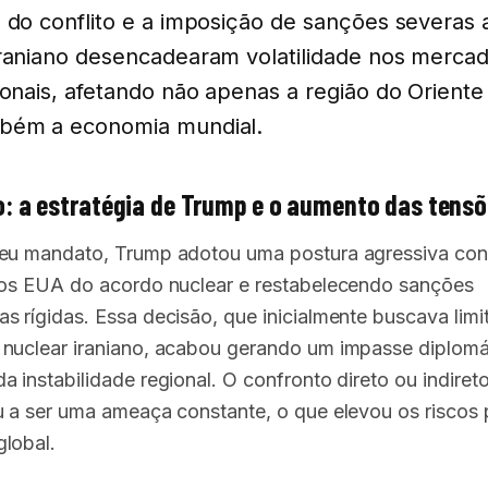
 do conflito e a imposição de sanções severas 
raniano desencadearam volatilidade nos merca
ionais, afetando não apenas a região do Oriente
bém a economia mundial.
: a estratégia de Trump e o aumento das tens
eu mandato, Trump adotou uma postura agressiva contr
 os EUA do acordo nuclear e restabelecendo sanções
s rígidas. Essa decisão, que inicialmente buscava limi
nuclear iraniano, acabou gerando um impasse diplomá
a instabilidade regional. O confronto direto ou indire
u a ser uma ameaça constante, o que elevou os riscos 
lobal.