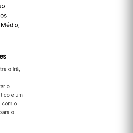
ao
dos
 Médio,
ões
a o Irã,
tar o
tico e um
to com o
para o