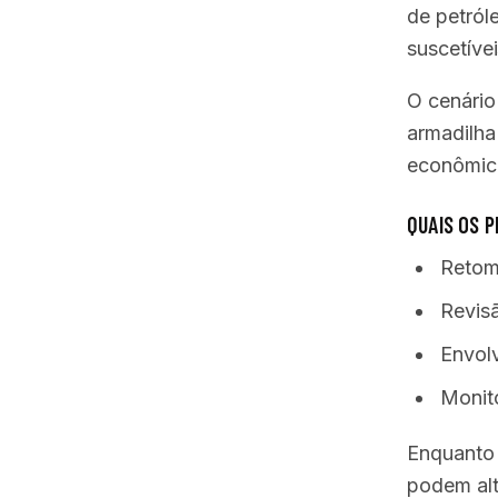
de petról
suscetíve
O cenário
armadilha
econômic
QUAIS OS 
Retoma
Revis
Envolv
Monit
Enquanto
podem alt