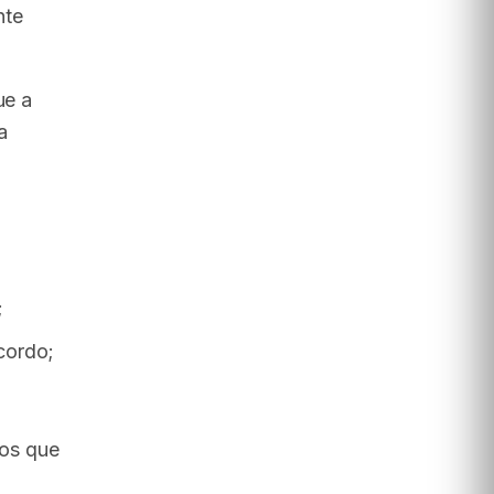
nte
ue a
a
;
cordo;
os que