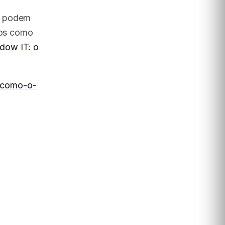
s podem
gos como
dow IT: o
-como-o-