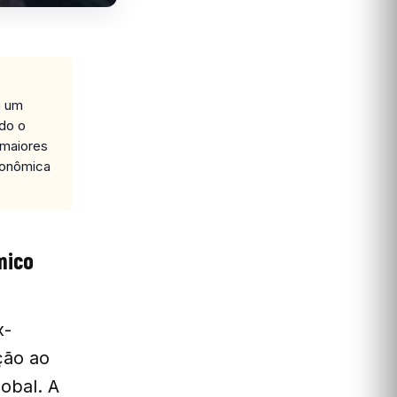
m um
ndo o
 maiores
conômica
mico
x-
ção ao
obal. A