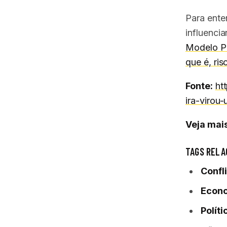
Para ente
influenci
Modelo Pr
que é, ri
Fonte:
ht
ira-virou
Veja mais
TAGS RELA
Confl
Econo
Polít