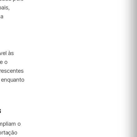
ais,
 a
vel às
e o
crescentes
, enquanto
s
ampliam o
ortação