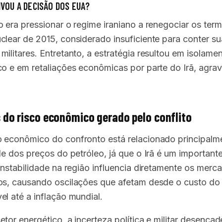
IVOU A DECISÃO DOS EUA?
o era pressionar o regime iraniano a renegociar os ter
clear de 2015, considerado insuficiente para conter su
ilitares. Entretanto, a estratégia resultou em isolame
co e em retaliações econômicas por parte do Irã, agra
 do risco econômico gerado pelo conflito
 econômico do confronto está relacionado principalm
ade dos preços do petróleo, já que o Irã é um important
 instabilidade na região influencia diretamente os merc
os, causando oscilações que afetam desde o custo do
el até a inflação mundial.
etor energético, a incerteza política e militar desenca