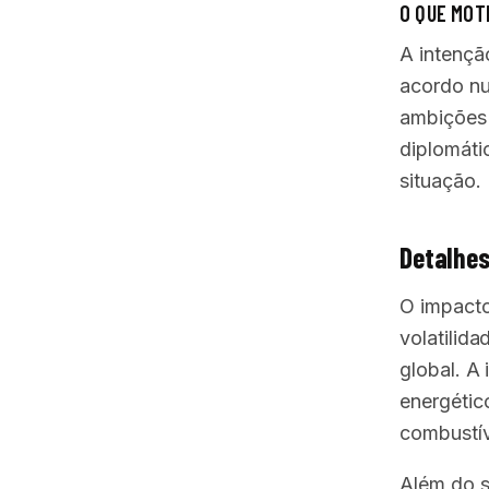
O QUE MOT
A intençã
acordo nu
ambições m
diplomáti
situação.
Detalhes
O impacto
volatilid
global. A
energétic
combustív
Além do s