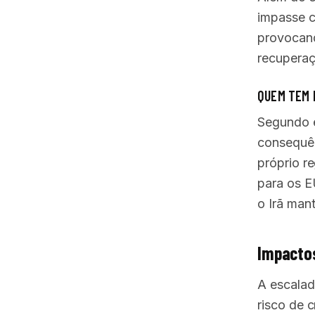
impasse co
provocand
recupera
QUEM TEM 
Segundo e
consequên
próprio r
para os E
o Irã man
Impactos
A escalad
risco de 