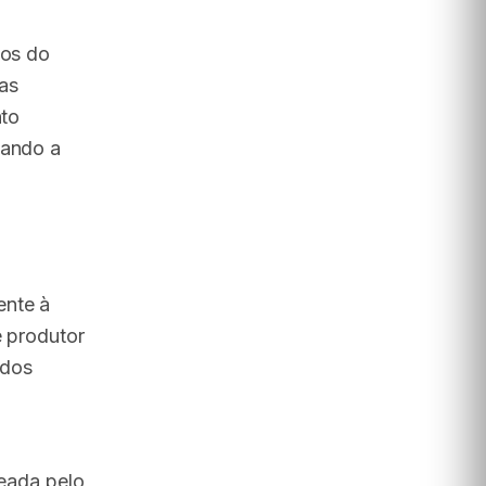
mos do
as
nto
vando a
ente à
e produtor
ados
deada pelo