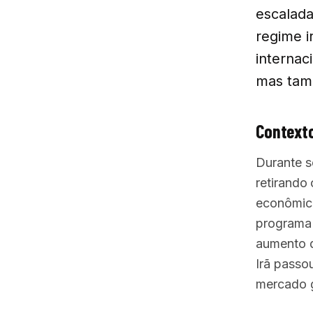
escalada
regime i
internac
mas tam
Contexto
Durante s
retirando
econômica
programa 
aumento d
Irã passo
mercado g