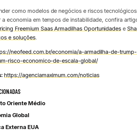
nder como modelos de negócios e riscos tecnológico
ar a economia em tempos de instabilidade, confira arti
icing Freemium Saas Armadilhas Oportunidades
e
Sha
scos e soluções
.
tps://neofeed.com.br/economia/a-armadilha-de-trump
-um-risco-economico-de-escala-global/
:
https://agenciamaximum.com/noticias
CIONADAS
ito Oriente Médio
mia Global
ica Externa EUA