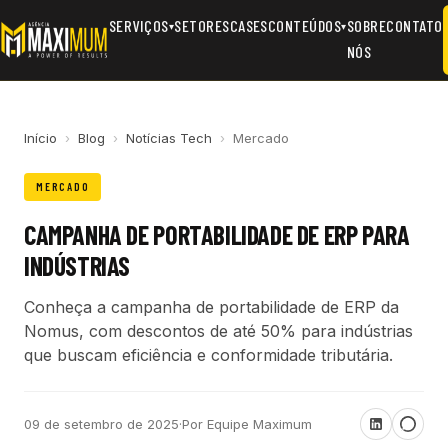
SERVIÇOS
SETORES
CASES
CONTEÚDOS
SOBRE
CONTATO
▾
▾
NÓS
Início
›
Blog
›
Notícias Tech
›
Mercado
MERCADO
CAMPANHA DE PORTABILIDADE DE ERP PARA
INDÚSTRIAS
Conheça a campanha de portabilidade de ERP da
Nomus, com descontos de até 50% para indústrias
que buscam eficiência e conformidade tributária.
09 de setembro de 2025
·
Por Equipe Maximum