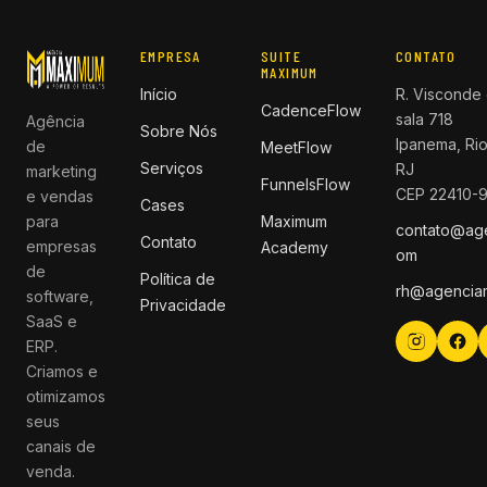
EMPRESA
SUITE
CONTATO
MAXIMUM
Início
R. Visconde 
CadenceFlow
sala 718
Agência
Sobre Nós
Ipanema, Rio
de
MeetFlow
Serviços
RJ
marketing
FunnelsFlow
CEP 22410-
e vendas
Cases
para
Maximum
contato@ag
Contato
empresas
Academy
om
de
Política de
rh@agencia
software,
Privacidade
SaaS e
ERP.
Criamos e
otimizamos
seus
canais de
venda.