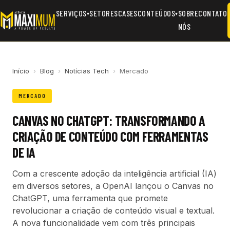
SERVIÇOS
SETORES
CASES
CONTEÚDOS
SOBRE
CONTATO
▾
▾
NÓS
Início
›
Blog
›
Notícias Tech
›
Mercado
MERCADO
CANVAS NO CHATGPT: TRANSFORMANDO A
CRIAÇÃO DE CONTEÚDO COM FERRAMENTAS
DE IA
Com a crescente adoção da inteligência artificial (IA)
em diversos setores, a OpenAI lançou o Canvas no
ChatGPT, uma ferramenta que promete
revolucionar a criação de conteúdo visual e textual.
A nova funcionalidade vem com três principais