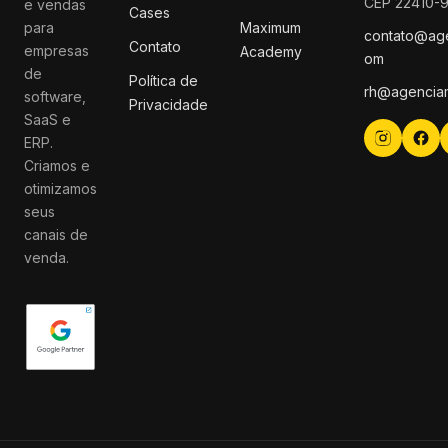
CEP 22410-
e vendas
Cases
para
Maximum
contato@ag
Contato
empresas
Academy
om
de
Política de
rh@agencia
software,
Privacidade
SaaS e
ERP.
Criamos e
otimizamos
seus
canais de
venda.