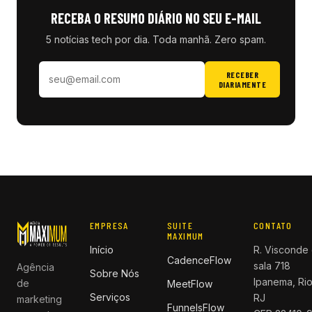
RECEBA O RESUMO DIÁRIO NO SEU E-MAIL
5 notícias tech por dia. Toda manhã. Zero spam.
RECEBER
DIARIAMENTE
EMPRESA
SUITE
CONTATO
MAXIMUM
Início
R. Visconde 
CadenceFlow
sala 718
Agência
Sobre Nós
Ipanema, Rio
de
MeetFlow
Serviços
RJ
marketing
FunnelsFlow