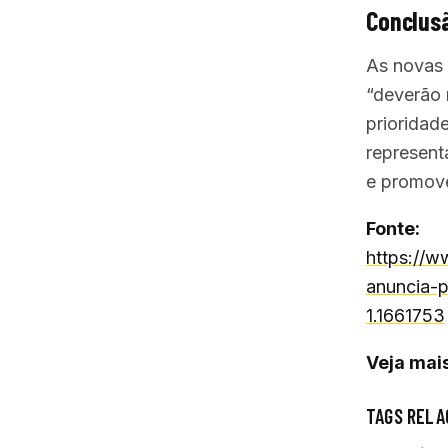
Conclusã
As novas 
“deverão 
prioridad
represent
e promove
Fonte:
https://
anuncia-
1.1661753
Veja mais
TAGS RELA