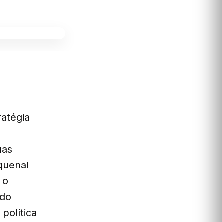
atégia
uas
nquenal
 o
 do
política