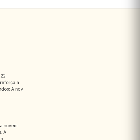
 22
reforça a
ndos: A nov
 a nuvem
. A
 a