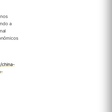
anos
ando a
nal
conômicos
/china-
o-