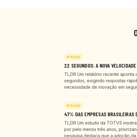
MERCADO
22 SEGUNDOS: A NOVA VELOCIDADE
TL;DR Um relatório recente aponta 
segundos, exigindo respostas rápid
necessidade de inovação em seguran
MERCADO
47% DAS EMPRESAS BRASILEIRAS D
TL;DR Um estudo da TOTVS mostra q
por pelo menos três anos, prioriza
pesquisa destaca que a adoção da 