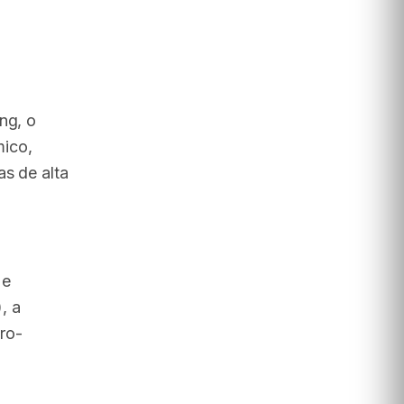
ng, o
mico,
as de alta
 e
, a
bro-