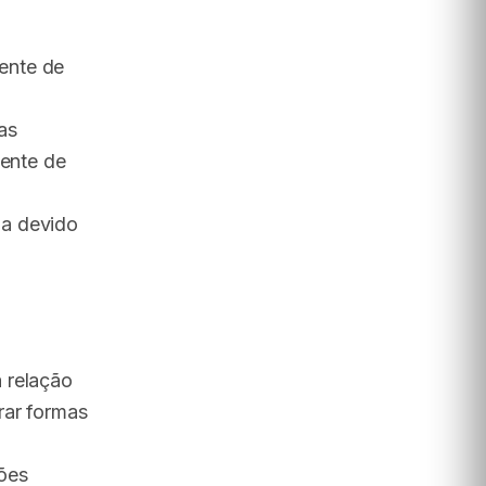
ente de
as
iente de
ia devido
 relação
rar formas
ões