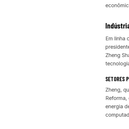
econômic
Indústri
Em linha 
president
Zheng Sha
tecnologi
SETORES P
Zheng, q
Reforma, 
energia de
computado