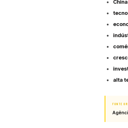
China
tecno
econ
indús
comé
cresc
inves
alta 
FONTE OR
Agênc