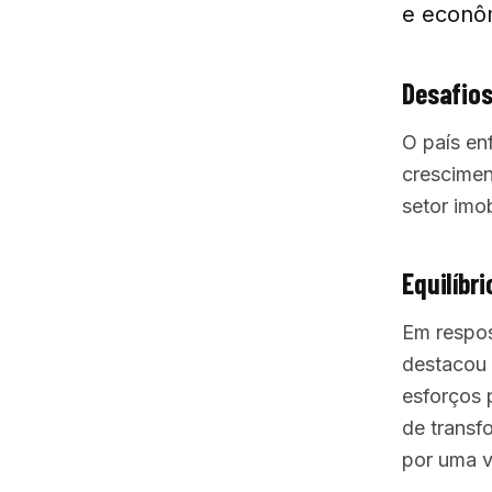
e econôm
Desafio
O país enf
crescimen
setor imob
Equilíbr
Em respos
destacou 
esforços 
de transf
por uma v