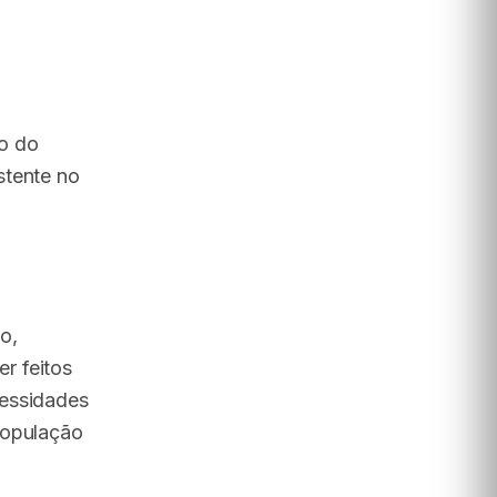
ão do
stente no
o,
r feitos
cessidades
população