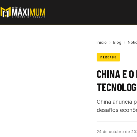
Início
›
Blog
›
Notí
MERCADO
CHINA E O
TECNOLOG
China anuncia 
desafios econôm
24 de outubro de 20