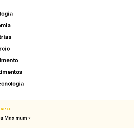
logia
omia
trias
rcio
imento
timentos
tecnologia
IGINAL
ia Maximum