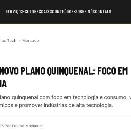
SERVIÇOS
SETORES
CASES
CONTEÚDOS
SOBRE NÓS
CONTATO
▾
▾
cias Tech
›
Mercado
 NOVO PLANO QUINQUENAL: FOCO EM
IA
plano quinquenal com foco em tecnologia e consumo, 
icos e promover indústrias de alta tecnologia.
25
·
Por Equipe Maximum