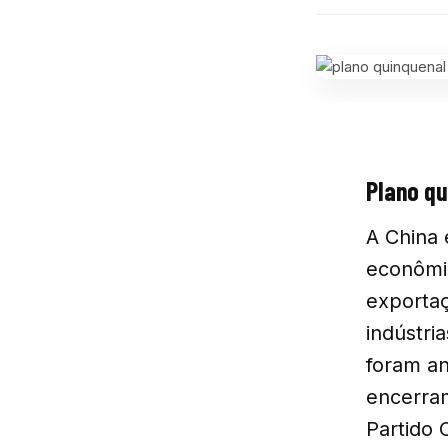
Plano qu
A China 
econômic
exportaç
indústri
foram an
encerram
Partido 