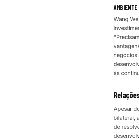
AMBIENTE 
Wang Went
investime
“Precisam
vantagens
negócios t
desenvolv
às contín
Relações
Apesar do
bilateral
de resolv
desenvolv