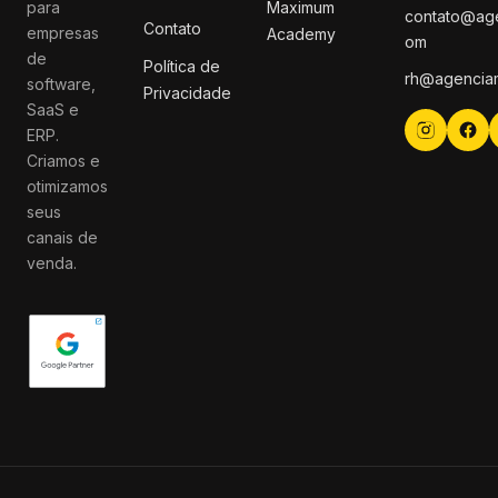
para
Maximum
contato@ag
Contato
empresas
Academy
om
de
Política de
rh@agencia
software,
Privacidade
SaaS e
ERP.
Criamos e
otimizamos
seus
canais de
venda.