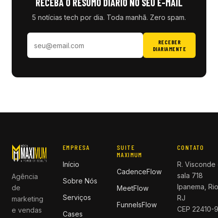
RECEBA O RESUMO DIÁRIO NO SEU E-MAIL
5 notícias tech por dia. Toda manhã. Zero spam.
RECEBER
DIARIAMENTE
EMPRESA
SUITE
CONTATO
MAXIMUM
Início
R. Visconde 
CadenceFlow
sala 718
Agência
Sobre Nós
Ipanema, Rio
de
MeetFlow
Serviços
RJ
marketing
FunnelsFlow
CEP 22410-
e vendas
Cases