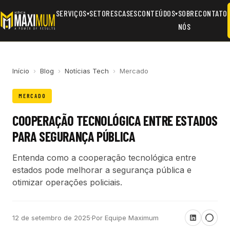
SERVIÇOS
SETORES
CASES
CONTEÚDOS
SOBRE
CONTATO
▾
▾
NÓS
Início
›
Blog
›
Notícias Tech
›
Mercado
MERCADO
COOPERAÇÃO TECNOLÓGICA ENTRE ESTADOS
PARA SEGURANÇA PÚBLICA
Entenda como a cooperação tecnológica entre
estados pode melhorar a segurança pública e
otimizar operações policiais.
12 de setembro de 2025
·
Por Equipe Maximum