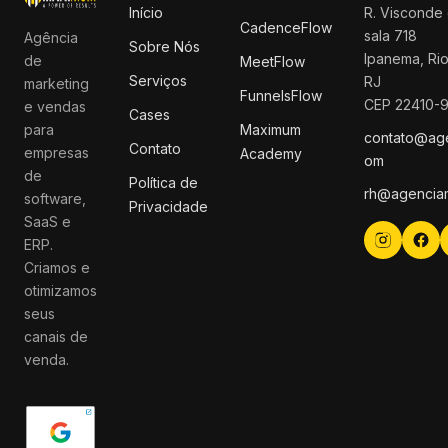
Início
R. Visconde 
CadenceFlow
sala 718
Agência
Sobre Nós
Ipanema, Rio
de
MeetFlow
Serviços
RJ
marketing
FunnelsFlow
CEP 22410-
e vendas
Cases
para
Maximum
contato@ag
Contato
empresas
Academy
om
de
Política de
rh@agencia
software,
Privacidade
SaaS e
ERP.
Criamos e
otimizamos
seus
canais de
venda.