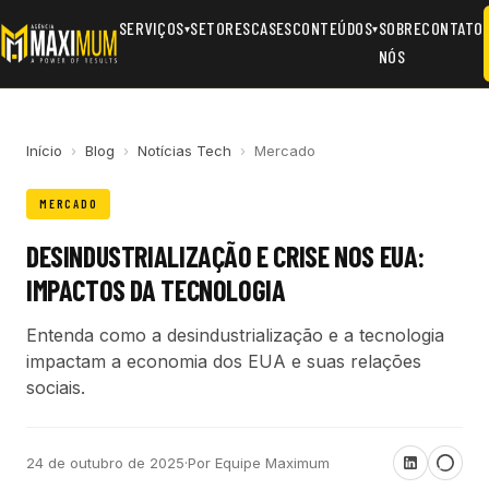
SERVIÇOS
SETORES
CASES
CONTEÚDOS
SOBRE
CONTATO
▾
▾
NÓS
Início
›
Blog
›
Notícias Tech
›
Mercado
MERCADO
DESINDUSTRIALIZAÇÃO E CRISE NOS EUA:
IMPACTOS DA TECNOLOGIA
Entenda como a desindustrialização e a tecnologia
impactam a economia dos EUA e suas relações
sociais.
24 de outubro de 2025
·
Por Equipe Maximum