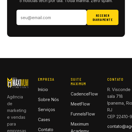
5 notícias tech por dia. Toda manhã. Zero spam.
RECEBER
DIARIAMENTE
EMPRESA
SUITE
CONTATO
MAXIMUM
Início
R. Visconde 
CadenceFlow
sala 718
Agência
Sobre Nós
Ipanema, Rio
de
MeetFlow
Serviços
RJ
marketing
FunnelsFlow
CEP 22410-
e vendas
Cases
para
Maximum
contato@ag
Contato
empresas
Academy