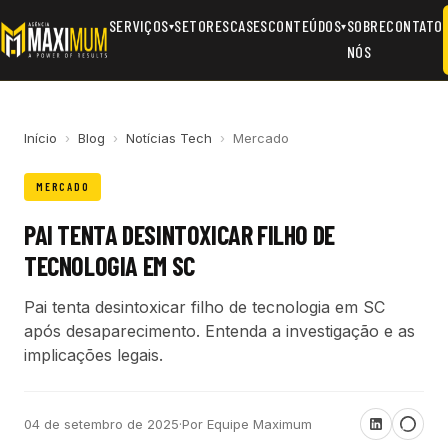
SERVIÇOS
SETORES
CASES
CONTEÚDOS
SOBRE
CONTATO
▾
▾
NÓS
Início
›
Blog
›
Notícias Tech
›
Mercado
MERCADO
PAI TENTA DESINTOXICAR FILHO DE
TECNOLOGIA EM SC
Pai tenta desintoxicar filho de tecnologia em SC
após desaparecimento. Entenda a investigação e as
implicações legais.
04 de setembro de 2025
·
Por Equipe Maximum