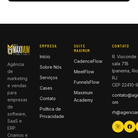
EMPRESA
SUITE
CONTATO
MAXIMUM
Início
R. Visconde 
CadenceFlow
sala 718
Agência
Sobre Nós
Ipanema, Rio
de
MeetFlow
Serviços
RJ
marketing
FunnelsFlow
CEP 22410-
e vendas
Cases
para
Maximum
contato@ag
Contato
empresas
Academy
om
de
Política de
rh@agencia
software,
Privacidade
SaaS e
ERP.
Criamos e