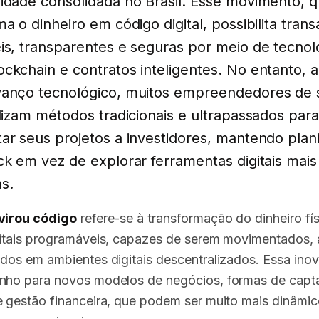
idade consolidada no Brasil. Esse movimento, 
ma o dinheiro em código digital, possibilita tran
is, transparentes e seguras por meio de tecnol
ckchain e contratos inteligentes. No entanto, 
anço tecnológico, muitos empreendedores de 
ilizam métodos tradicionais e ultrapassados para
ar seus projetos a investidores, mantendo plan
ck em vez de explorar ferramentas digitais mais
s.
virou código
refere-se à transformação do dinheiro fí
gitais programáveis, capazes de serem movimentados,
ados em ambientes digitais descentralizados. Essa ino
nho para novos modelos de negócios, formas de capt
e gestão financeira, que podem ser muito mais dinâmi