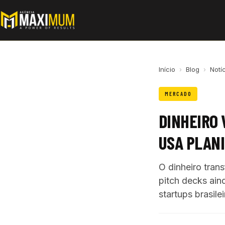
Início
›
Blog
›
Notí
MERCADO
DINHEIRO 
USA PLAN
O dinheiro tran
pitch decks aind
startups brasilei