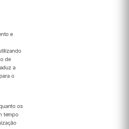
ento e
tilizando
xo de
raduz a
 para o
nquanto os
em tempo
nização