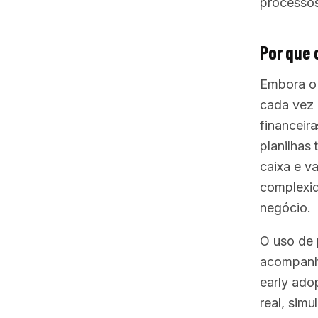
processos
Por que 
Embora o 
cada vez 
financeir
planilhas 
caixa e v
complexid
negócio.
O uso de 
acompanha
early ado
real, sim