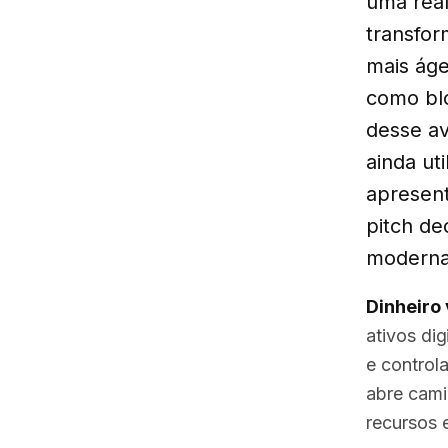
uma real
transfor
mais áge
como blo
desse av
ainda ut
apresent
pitch de
moderna
Dinheiro 
ativos di
e control
abre cami
recursos 