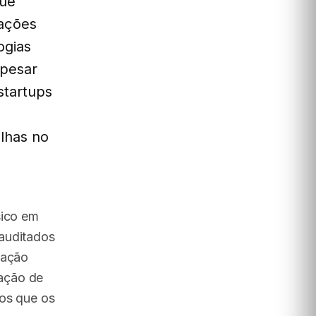
que
sações
ogias
apesar
startups
ilhas no
sico em
 auditados
vação
ação de
cos que os