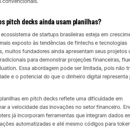
 convencionais.
os pitch decks ainda usam planilhas?
ecossistema de startups brasileiras esteja em crescim
mais exposto às tendências de fintechs e tecnologias
as, muitos fundadores ainda apresentam seus projetos u
tradicionais para demonstrar projeções financeiras, flu
aluation. Essa abordagem pode ser limitada, pois não t
ade e o potencial do que o dinheiro digital representa
planilhas em pitch decks reflete uma dificuldade em
r a velocidade das inovações no setor financeiro. E
pters já incorporam ferramentas que integram dados 
ulações automatizadas e até mesmo códigos para toke