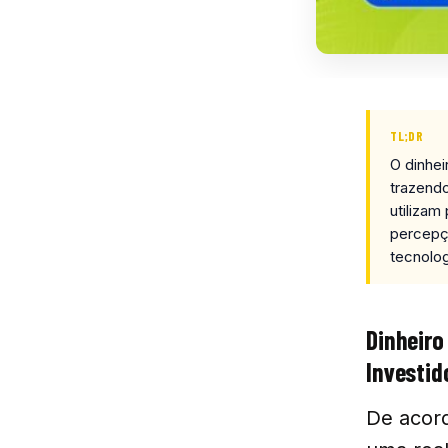
TL;DR
O dinhei
trazendo
utilizam
percepç
tecnolog
Dinheiro
Investid
De acor