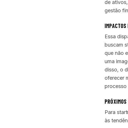
de ativos
gestão fi
IMPACTOS 
Essa disp
buscam st
que não e
uma image
disso, o 
oferecer 
processo 
PRÓXIMOS 
Para star
às tendênc