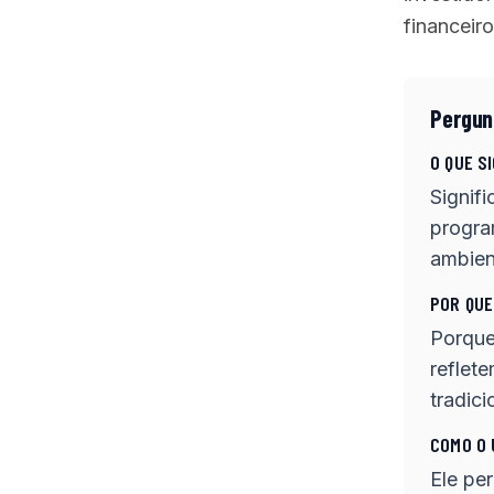
financeiro
Pergun
O QUE S
Signifi
progra
ambien
POR QUE
Porque
reflet
tradici
COMO O 
Ele pe