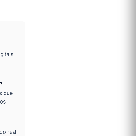
gitais
?
s que
dos
po real