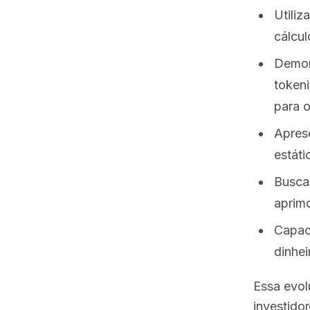
Utiliz
cálcul
Demon
tokeni
para 
Aprese
estáti
Buscar
aprimo
Capaci
dinhei
Essa evol
investido