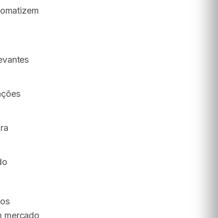
utomatizem
levantes
ações
ra
do
dos
um mercado