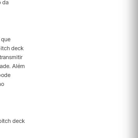
o da
 que
itch deck
ransmitir
dade. Além
 pode
no
pitch deck