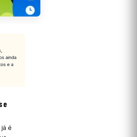
s,
ps ainda
tos e a
s e
 já é