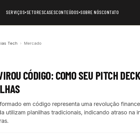
SERVIÇOS
SETORES
CASES
CONTEÚDOS
SOBRE NÓS
CONTATO
▾
▾
cias Tech
›
Mercado
VIROU CÓDIGO: COMO SEU PITCH DEC
ILHAS
sformado em código representa uma revolução finance
a utilizam planilhas tradicionais, indicando atraso na
ras.