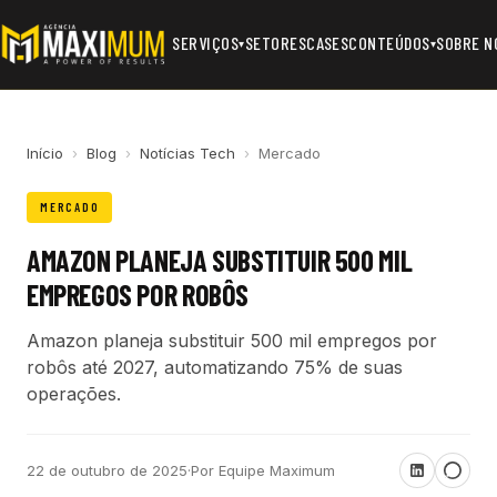
SERVIÇOS
SETORES
CASES
CONTEÚDOS
SOBRE N
▾
▾
Início
›
Blog
›
Notícias Tech
›
Mercado
MERCADO
AMAZON PLANEJA SUBSTITUIR 500 MIL
EMPREGOS POR ROBÔS
Amazon planeja substituir 500 mil empregos por
robôs até 2027, automatizando 75% de suas
operações.
22 de outubro de 2025
·
Por Equipe Maximum