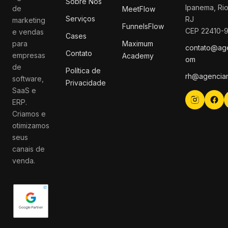
Sobre Nós
Ipanema, Rio
de
MeetFlow
Serviços
RJ
marketing
FunnelsFlow
CEP 22410-
e vendas
Cases
para
Maximum
contato@ag
Contato
empresas
Academy
om
de
Política de
rh@agencia
software,
Privacidade
SaaS e
ERP.
Criamos e
otimizamos
seus
canais de
venda.