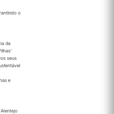
rantindo o
ia da
ilhas’
dos seus
ustentável
has e
 Alentejo