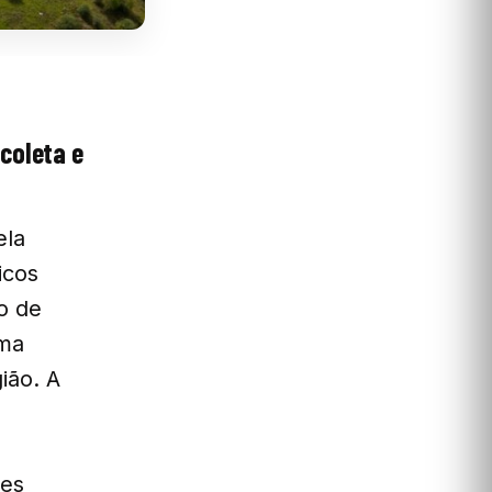
coleta e
ela
icos
o de
uma
ião. A
ses