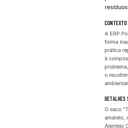
resíduos
CONTEXTO E
A ERP Por
forma ina
prática r
à composi
problema,
o recolhi
ambiental
DETALHES 
O saco “T
amarelo, 
Alentejo C