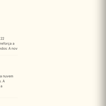
 22
reforça a
ndos: A nov
 a nuvem
. A
 a