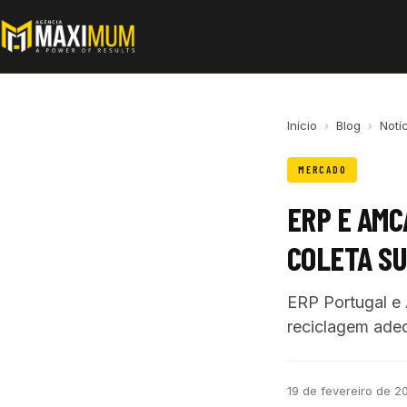
Início
›
Blog
›
Notí
MERCADO
ERP E AMC
COLETA S
ERP Portugal e 
reciclagem adeq
19 de fevereiro de 2