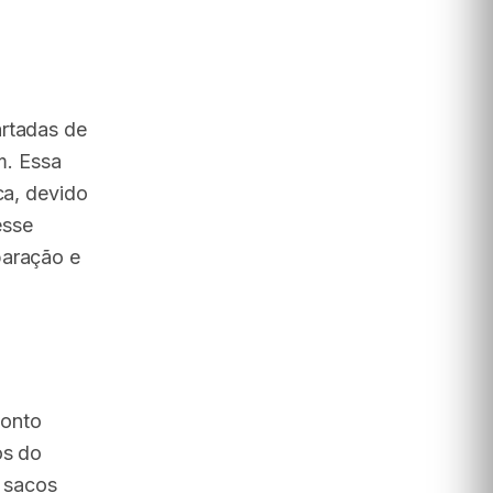
artadas de
m. Essa
ca, devido
esse
paração e
ponto
os do
s sacos