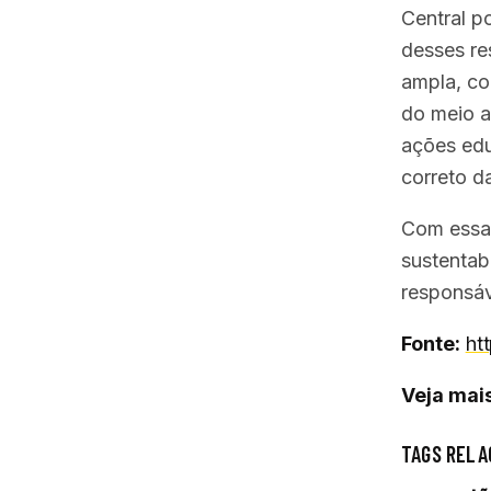
Central p
desses re
ampla, con
do meio a
ações edu
correto d
Com essa 
sustentab
responsáv
Fonte:
ht
Veja mais
TAGS RELA