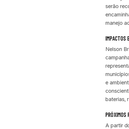
serão rec
encaminha
manejo ad
IMPACTOS 
Nelson Br
campanha 
represen
município
e ambient
conscient
baterias,
PRÓXIMOS 
A partir 