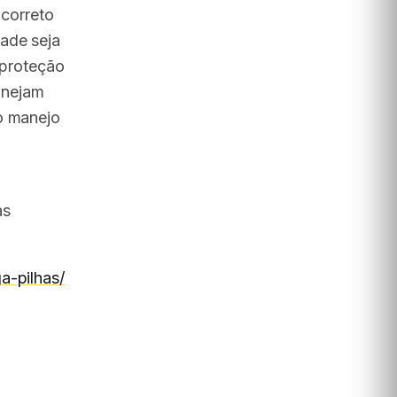
 correto
ade seja
 proteção
anejam
o manejo
as
a-pilhas/