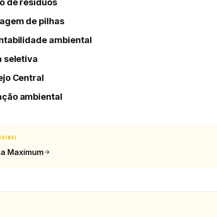
o de resíduos
lagem de pilhas
ntabilidade ambiental
a seletiva
ejo Central
ção ambiental
IGINAL
ia Maximum