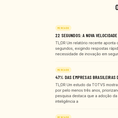
MERCADO
22 SEGUNDOS: A NOVA VELOCIDADE
TL;DR Um relatório recente aponta 
segundos, exigindo respostas rápid
necessidade de inovação em seguran
MERCADO
47% DAS EMPRESAS BRASILEIRAS D
TL;DR Um estudo da TOTVS mostra q
por pelo menos três anos, prioriza
pesquisa destaca que a adoção da 
inteligência a
MERCADO