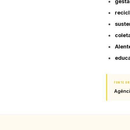
gestã
recic
suste
colet
Alent
educa
FONTE OR
Agênc