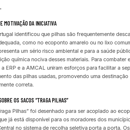
.
 MOTIVAÇÃO DA INICIATIVA
tugal identificou que pilhas são frequentemente desc
dequada, como no ecoponto amarelo ou no lixo comu
epresenta um sério risco ambiental e para a saúde públi
ção química nociva desses materiais. Para combater 
 a ERP e a AMCAL uniram esforços para facilitar a se
mento das pilhas usadas, promovendo uma destinação
mente correta.
SOBRE OS SACOS “TRAGA PILHAS”
raga Pilhas” foi desenhado para ser acoplado ao eco
que já está disponível para os moradores dos municípi
entral no sistema de recolha seletiva porta a porta. O