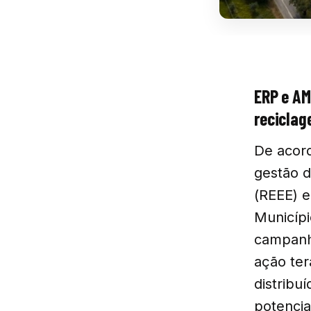
ERP e AM
recicla
De acord
gestão d
(REEE) e
Municípi
campanha
ação ter
distribu
potencia