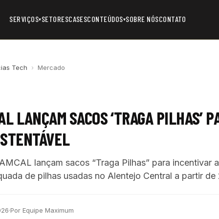
SERVIÇOS
SETORES
CASES
CONTEÚDOS
SOBRE NÓS
CONTATO
▾
▾
cias Tech
›
Mercado
AL LANÇAM SACOS ‘TRAGA PILHAS’ P
USTENTÁVEL
AMCAL lançam sacos “Traga Pilhas” para incentivar a
uada de pilhas usadas no Alentejo Central a partir de 
026
·
Por Equipe Maximum