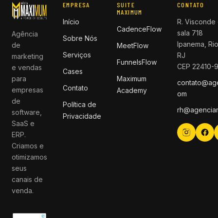
EMPRESA
SUITE
CONTATO
MAXIMUM
Início
R. Visconde 
CadenceFlow
sala 718
Agência
Sobre Nós
Ipanema, Rio
de
MeetFlow
Serviços
RJ
marketing
FunnelsFlow
CEP 22410-
e vendas
Cases
para
Maximum
contato@ag
Contato
empresas
Academy
om
de
Política de
rh@agencia
software,
Privacidade
SaaS e
ERP.
Criamos e
otimizamos
seus
canais de
venda.