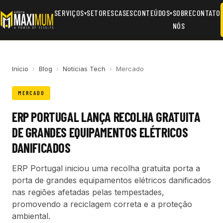
SERVIÇOS
SETORES
CASES
CONTEÚDOS
SOBRE
CONTATO
▾
▾
NÓS
Início
›
Blog
›
Notícias Tech
›
Mercado
MERCADO
ERP PORTUGAL LANÇA RECOLHA GRATUITA
DE GRANDES EQUIPAMENTOS ELÉTRICOS
DANIFICADOS
ERP Portugal iniciou uma recolha gratuita porta a
porta de grandes equipamentos elétricos danificados
nas regiões afetadas pelas tempestades,
promovendo a reciclagem correta e a proteção
ambiental.