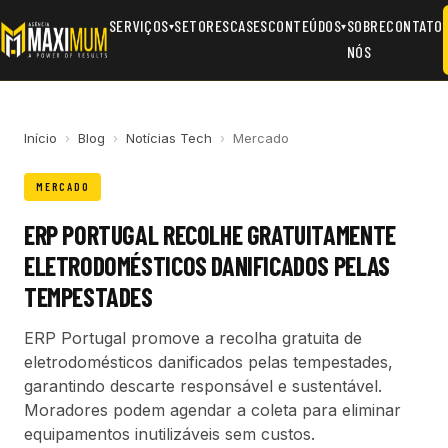
SERVIÇOS
SETORES
CASES
CONTEÚDOS
SOBRE
CONTATO
▾
▾
NÓS
Início
›
Blog
›
Notícias Tech
›
Mercado
MERCADO
ERP PORTUGAL RECOLHE GRATUITAMENTE
ELETRODOMÉSTICOS DANIFICADOS PELAS
TEMPESTADES
ERP Portugal promove a recolha gratuita de
eletrodomésticos danificados pelas tempestades,
garantindo descarte responsável e sustentável.
Moradores podem agendar a coleta para eliminar
equipamentos inutilizáveis sem custos.