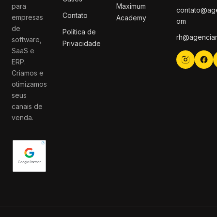
para
Maximum
contato@ag
Contato
empresas
Academy
om
de
Política de
rh@agencia
software,
Privacidade
SaaS e
ERP.
Criamos e
otimizamos
seus
canais de
venda.