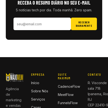
RECEBA O RESUMO DIÁRIO NO SEU E-MAIL
5 notícias tech por dia. Toda manhã. Zero spam.
RECEBER
DIARIAMENTE
EMPRESA
SUITE
CONTATO
MAXIMUM
Início
R. Visconde 
CadenceFlow
sala 718
Agência
Sobre Nós
Ipanema, Rio
de
MeetFlow
Serviços
RJ
marketing
FunnelsFlow
CEP 22410-
e vendas
Cases