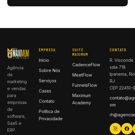
EMPRESA
SUITE
CONTATO
MAXIMUM
Início
R. Visconde 
CadenceFlow
sala 718
Agência
Sobre Nós
Ipanema, Rio
de
MeetFlow
Serviços
RJ
marketing
FunnelsFlow
CEP 22410-
e vendas
Cases
para
Maximum
contato@ag
Contato
empresas
Academy
om
de
Política de
rh@agencia
software,
Privacidade
SaaS e
ERP.