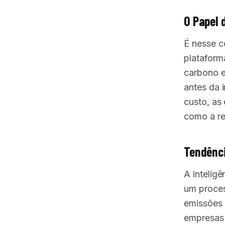
O Papel 
É nesse c
plataform
carbono e
antes da 
custo, as
como a re
Tendênc
A inteligê
um proces
emissões 
empresas 