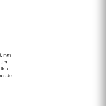
l, mas
. Um
ir a
ões de