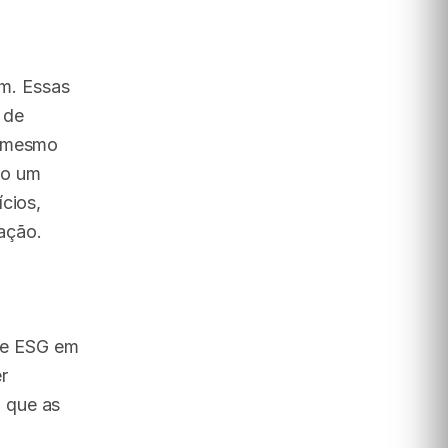
m. Essas
 de
, mesmo
mo um
cios,
ação.
rte ESG em
r
 que as