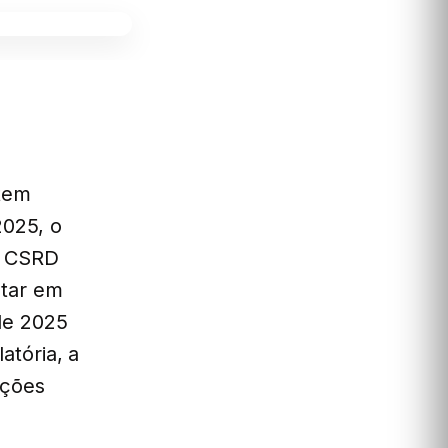
otem
2025, o
a CSRD
star em
de 2025
atória, a
ações