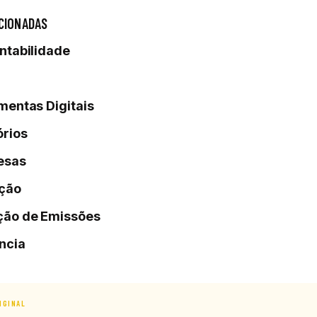
CIONADAS
ntabilidade
mentas Digitais
órios
esas
ção
ão de Emissões
ência
IGINAL