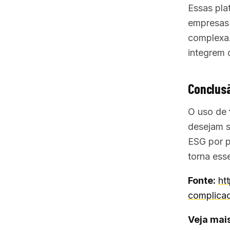
Essas pla
empresas 
complexa.
integrem 
Conclusã
O uso de
desejam s
ESG por p
torna esse
Fonte:
ht
complica
Veja mais