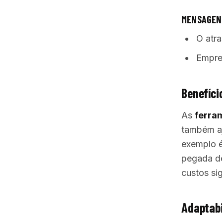
MENSAGEN
O atr
Empre
Benefíci
As
ferra
também aj
exemplo é
pegada de
custos sig
Adaptabi