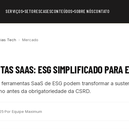
SERVIÇOS
SETORES
CASES
CONTEÚDOS
SOBRE NÓS
CONTATO
▾
▾
cias Tech
›
Mercado
AS SAAS: ESG SIMPLIFICADO PARA 
ferramentas SaaS de ESG podem transformar a susten
o antes da obrigatoriedade da CSRD.
25
·
Por Equipe Maximum