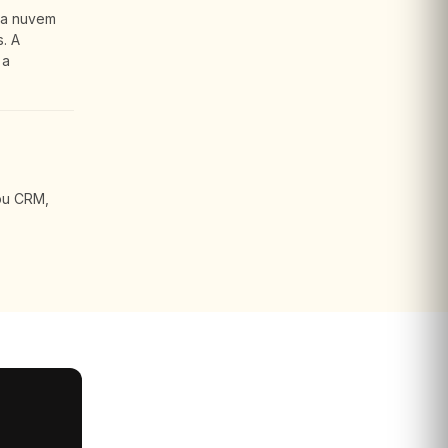
 a nuvem
. A
 a
ou CRM,