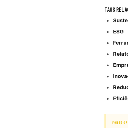
TAGS RELA
Suste
ESG
Ferra
Relat
Empr
Inova
Reduç
Efici
FONTE OR