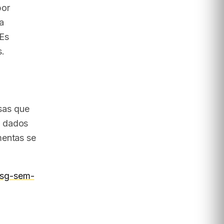
por
a
MEs
s.
sas que
e dados
mentas se
esg-sem-