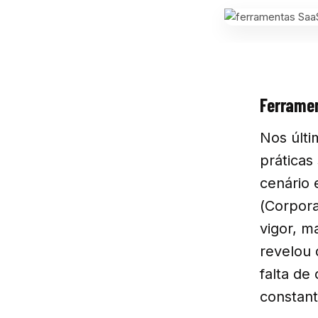
Ferramen
Nos últi
práticas
cenário 
(Corpora
vigor, m
revelou 
falta de
constant