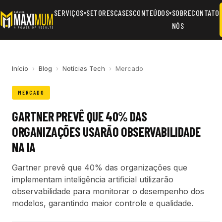
SERVIÇOS
SETORES
CASES
CONTEÚDOS
SOBRE
CONTATO
▾
▾
NÓS
Início
›
Blog
›
Notícias Tech
›
Mercado
MERCADO
GARTNER PREVÊ QUE 40% DAS
ORGANIZAÇÕES USARÃO OBSERVABILIDADE
NA IA
Gartner prevê que 40% das organizações que
implementam inteligência artificial utilizarão
observabilidade para monitorar o desempenho dos
modelos, garantindo maior controle e qualidade.