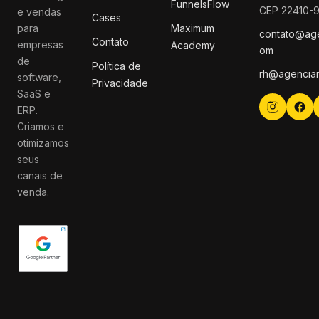
FunnelsFlow
CEP 22410-
e vendas
Cases
para
Maximum
contato@ag
Contato
empresas
Academy
om
de
Política de
rh@agencia
software,
Privacidade
SaaS e
ERP.
Criamos e
otimizamos
seus
canais de
venda.