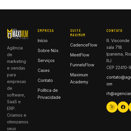
EMPRESA
SUITE
CONTATO
MAXIMUM
Início
R. Visconde 
CadenceFlow
sala 718
Agência
Sobre Nós
Ipanema, Rio
de
MeetFlow
Serviços
RJ
marketing
FunnelsFlow
CEP 22410-
e vendas
Cases
para
Maximum
contato@ag
Contato
empresas
Academy
om
de
Política de
rh@agencia
software,
Privacidade
SaaS e
ERP.
Criamos e
otimizamos
seus