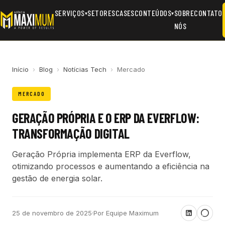
SERVIÇOS
SETORES
CASES
CONTEÚDOS
SOBRE
CONTATO
▾
▾
NÓS
Início
›
Blog
›
Notícias Tech
›
Mercado
MERCADO
GERAÇÃO PRÓPRIA E O ERP DA EVERFLOW:
TRANSFORMAÇÃO DIGITAL
Geração Própria implementa ERP da Everflow,
otimizando processos e aumentando a eficiência na
gestão de energia solar.
25 de novembro de 2025
·
Por Equipe Maximum