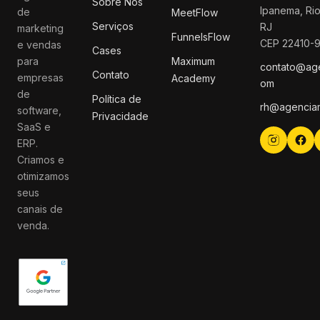
Sobre Nós
Ipanema, Rio
de
MeetFlow
Serviços
RJ
marketing
FunnelsFlow
CEP 22410-
e vendas
Cases
para
Maximum
contato@ag
Contato
empresas
Academy
om
de
Política de
rh@agencia
software,
Privacidade
SaaS e
ERP.
Criamos e
otimizamos
seus
canais de
venda.