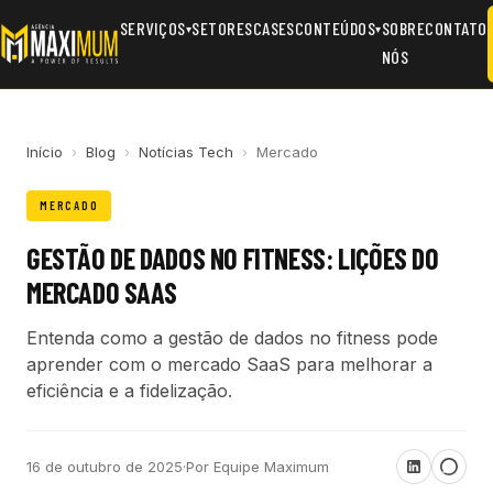
SERVIÇOS
SETORES
CASES
CONTEÚDOS
SOBRE
CONTATO
▾
▾
NÓS
Início
›
Blog
›
Notícias Tech
›
Mercado
MERCADO
GESTÃO DE DADOS NO FITNESS: LIÇÕES DO
MERCADO SAAS
Entenda como a gestão de dados no fitness pode
aprender com o mercado SaaS para melhorar a
eficiência e a fidelização.
16 de outubro de 2025
·
Por Equipe Maximum