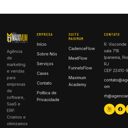
EMPRESA
SUITE
CONTATO
MAXIMUM
Início
R. Visconde 
CadenceFlow
sala 718
Agência
Sobre Nós
Ipanema, Rio
de
MeetFlow
Serviços
RJ
marketing
FunnelsFlow
CEP 22410-
e vendas
Cases
para
Maximum
contato@ag
Contato
empresas
Academy
om
de
Política de
rh@agencia
software,
Privacidade
SaaS e
ERP.
Criamos e
otimizamos