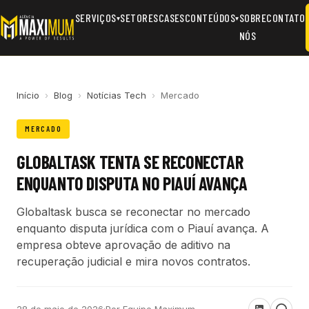
SERVIÇOS
SETORES
CASES
CONTEÚDOS
SOBRE
CONTATO
▾
▾
NÓS
Início
›
Blog
›
Notícias Tech
›
Mercado
MERCADO
GLOBALTASK TENTA SE RECONECTAR
ENQUANTO DISPUTA NO PIAUÍ AVANÇA
Globaltask busca se reconectar no mercado
enquanto disputa jurídica com o Piauí avança. A
empresa obteve aprovação de aditivo na
recuperação judicial e mira novos contratos.
28 de maio de 2026
·
Por Equipe Maximum