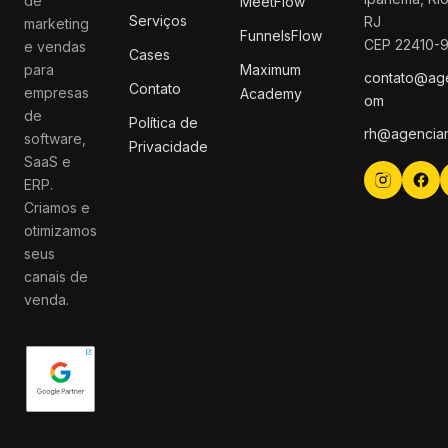
de
MeetFlow
Serviços
RJ
marketing
FunnelsFlow
CEP 22410-
e vendas
Cases
para
Maximum
contato@ag
Contato
empresas
Academy
om
de
Política de
rh@agencia
software,
Privacidade
SaaS e
ERP.
Criamos e
otimizamos
seus
canais de
venda.