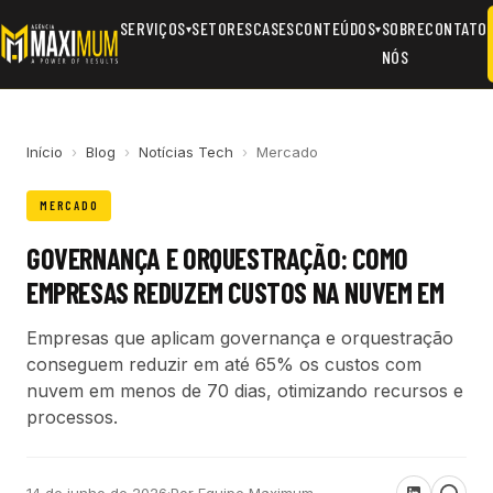
SERVIÇOS
SETORES
CASES
CONTEÚDOS
SOBRE
CONTATO
▾
▾
NÓS
Início
›
Blog
›
Notícias Tech
›
Mercado
MERCADO
GOVERNANÇA E ORQUESTRAÇÃO: COMO
EMPRESAS REDUZEM CUSTOS NA NUVEM EM
Empresas que aplicam governança e orquestração
conseguem reduzir em até 65% os custos com
nuvem em menos de 70 dias, otimizando recursos e
processos.
14 de junho de 2026
·
Por Equipe Maximum