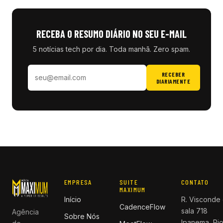
RECEBA O RESUMO DIÁRIO NO SEU E-MAIL
5 notícias tech por dia. Toda manhã. Zero spam.
RECEBER
DIARIAMENTE
EMPRESA
SUITE
CONTATO
MAXIMUM
Início
R. Visconde 
CadenceFlow
sala 718
Agência
Sobre Nós
Ipanema, Rio