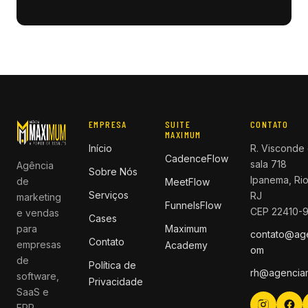
EMPRESA
SUITE
CONTATO
MAXIMUM
Início
R. Visconde 
CadenceFlow
sala 718
Agência
Sobre Nós
Ipanema, Rio
de
MeetFlow
Serviços
RJ
marketing
FunnelsFlow
CEP 22410-
e vendas
Cases
para
Maximum
contato@ag
Contato
empresas
Academy
om
de
Política de
rh@agencia
software,
Privacidade
SaaS e
ERP.