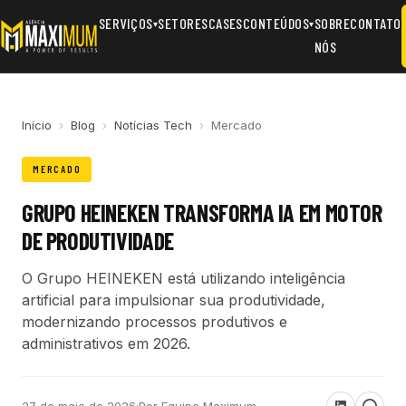
SERVIÇOS
SETORES
CASES
CONTEÚDOS
SOBRE
CONTATO
▾
▾
NÓS
Início
›
Blog
›
Notícias Tech
›
Mercado
MERCADO
GRUPO HEINEKEN TRANSFORMA IA EM MOTOR
DE PRODUTIVIDADE
O Grupo HEINEKEN está utilizando inteligência
artificial para impulsionar sua produtividade,
modernizando processos produtivos e
administrativos em 2026.
27 de maio de 2026
·
Por Equipe Maximum