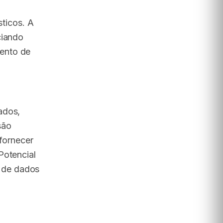
sticos. A
ciando
ento de
ados,
são
 fornecer
Potencial
 de dados