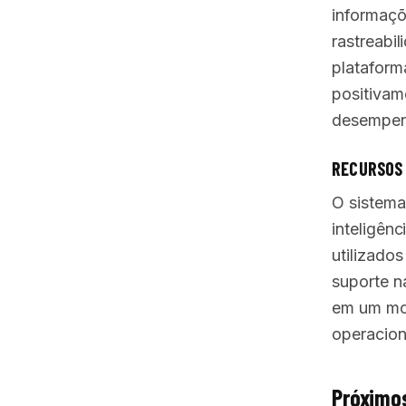
informaçõ
rastreabil
plataform
positivam
desempen
RECURSOS
O sistema
inteligênc
utilizados
suporte n
em um mo
operacion
Próximos