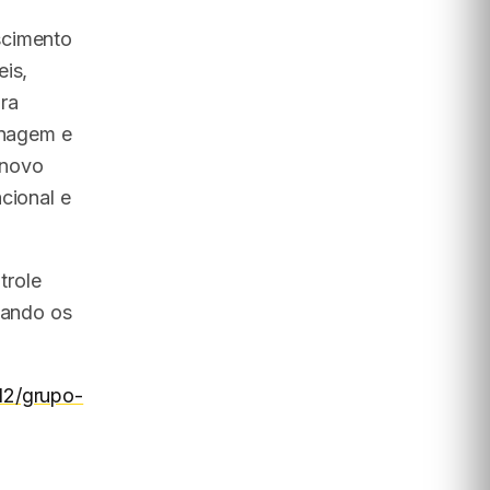
scimento
eis,
ra
enagem e
 novo
cional e
trole
zando os
12/grupo-