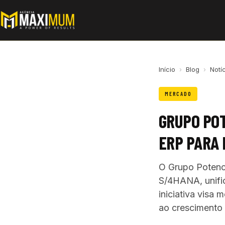
Início
›
Blog
›
Notí
MERCADO
GRUPO POT
ERP PARA
O Grupo Potenci
S/4HANA, unific
iniciativa visa 
ao crescimento