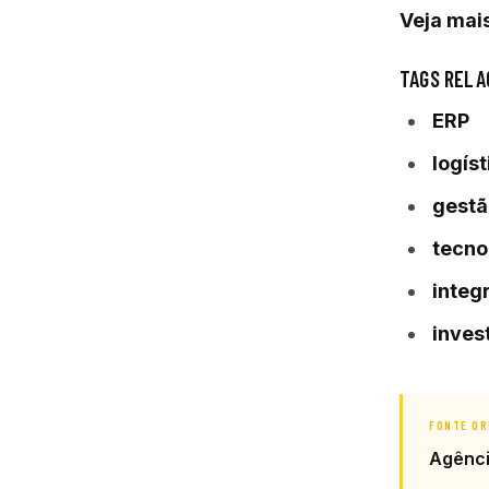
Veja mais
TAGS RELA
ERP
logíst
gestã
tecno
integ
inves
FONTE OR
Agênc