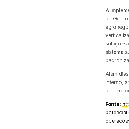
A impleme
do Grupo 
agronegóc
verticali
soluções 
sistema s
padroniza
Além diss
interno, 
procedime
Fonte:
ht
potencial
operacoe