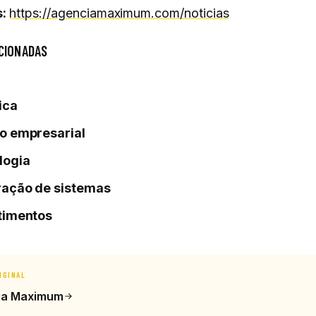
:
https://agenciamaximum.com/noticias
CIONADAS
ica
o empresarial
logia
ração de sistemas
timentos
IGINAL
ia Maximum