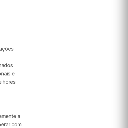
mações
lhados
onais e
elhores
vamente a
perar com