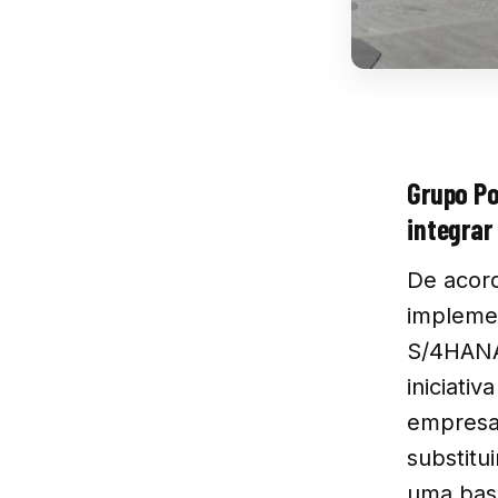
Grupo Po
integrar
De acord
impleme
S/4HANA,
iniciati
empresas
substitu
uma base