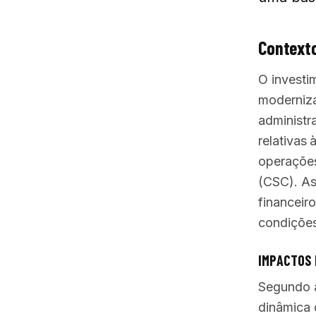
Contexto
O investi
moderniza
administr
relativas 
operações
(CSC). As
financeir
condições
IMPACTOS 
Segundo a
dinâmica 