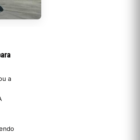
para
ou a
A
vendo