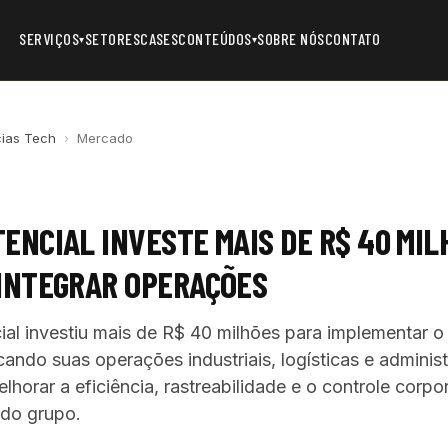
SERVIÇOS
SETORES
CASES
CONTEÚDOS
SOBRE NÓS
CONTATO
▾
▾
cias Tech
›
Mercado
ENCIAL INVESTE MAIS DE R$ 40 MIL
 INTEGRAR OPERAÇÕES
al investiu mais de R$ 40 milhões para implementar 
ando suas operações industriais, logísticas e administ
melhorar a eficiência, rastreabilidade e o controle corpo
 do grupo.