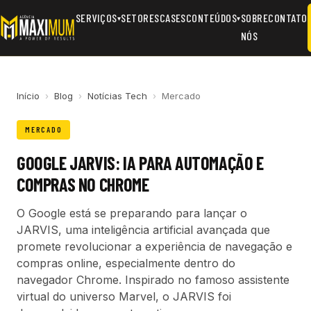
SERVIÇOS
SETORES
CASES
CONTEÚDOS
SOBRE
CONTATO
▾
▾
NÓS
Início
›
Blog
›
Notícias Tech
›
Mercado
MERCADO
GOOGLE JARVIS: IA PARA AUTOMAÇÃO E
COMPRAS NO CHROME
O Google está se preparando para lançar o
JARVIS, uma inteligência artificial avançada que
promete revolucionar a experiência de navegação e
compras online, especialmente dentro do
navegador Chrome. Inspirado no famoso assistente
virtual do universo Marvel, o JARVIS foi