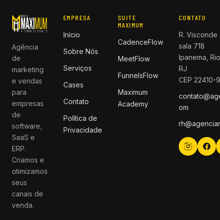
EMPRESA
SUITE
CONTATO
MAXIMUM
Início
R. Visconde 
CadenceFlow
sala 718
Agência
Sobre Nós
Ipanema, Rio
de
MeetFlow
Serviços
RJ
marketing
FunnelsFlow
CEP 22410-
e vendas
Cases
para
Maximum
contato@ag
Contato
empresas
Academy
om
de
Política de
rh@agencia
software,
Privacidade
SaaS e
ERP.
Criamos e
otimizamos
seus
canais de
venda.