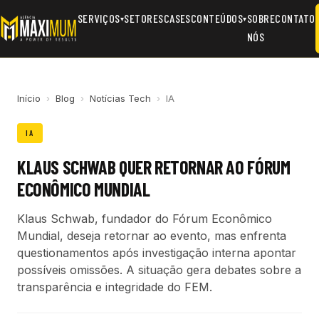
SERVIÇOS
SETORES
CASES
CONTEÚDOS
SOBRE
CONTATO
▾
▾
NÓS
Início
›
Blog
›
Notícias Tech
›
IA
IA
KLAUS SCHWAB QUER RETORNAR AO FÓRUM
ECONÔMICO MUNDIAL
Klaus Schwab, fundador do Fórum Econômico
Mundial, deseja retornar ao evento, mas enfrenta
questionamentos após investigação interna apontar
possíveis omissões. A situação gera debates sobre a
transparência e integridade do FEM.