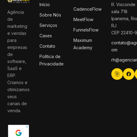
Início
R. Visconde 
CadenceFlow
sala 718
Agência
Sobre Nós
Ipanema, Rio
de
MeetFlow
Serviços
RJ
marketing
FunnelsFlow
CEP 22410-
e vendas
Cases
para
Maximum
contato@ag
Contato
empresas
Academy
om
de
Política de
rh@agencia
software,
Privacidade
SaaS e
ERP.
Criamos e
otimizamos
seus
canais de
venda.