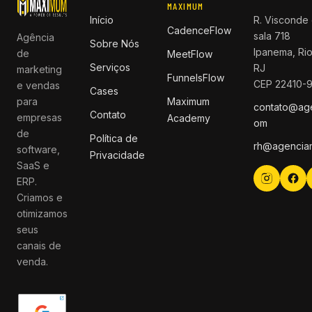
MAXIMUM
Início
R. Visconde 
CadenceFlow
sala 718
Agência
Sobre Nós
Ipanema, Rio
de
MeetFlow
Serviços
RJ
marketing
FunnelsFlow
CEP 22410-
e vendas
Cases
para
Maximum
contato@ag
Contato
empresas
Academy
om
de
Política de
rh@agencia
software,
Privacidade
SaaS e
ERP.
Criamos e
otimizamos
seus
canais de
venda.