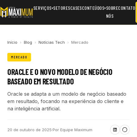
SERVIÇOS
SETORES
CASES
CONTEÚDOS
SOBRE
CONTATO
▾
▾
NÓS
Início
›
Blog
›
Notícias Tech
›
Mercado
MERCADO
ORACLE E O NOVO MODELO DE NEGÓCIO
BASEADO EM RESULTADO
Oracle se adapta a um modelo de negócio baseado
em resultado, focando na experiência do cliente e
na inteligência artificial.
20 de outubro de 2025
·
Por Equipe Maximum