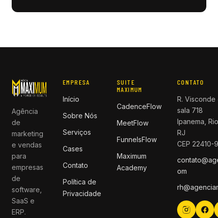
EMPRESA
SUITE
CONTATO
MAXIMUM
Início
R. Visconde 
CadenceFlow
sala 718
Agência
Sobre Nós
Ipanema, Rio
de
MeetFlow
Serviços
RJ
marketing
FunnelsFlow
CEP 22410-
e vendas
Cases
para
Maximum
contato@ag
Contato
empresas
Academy
om
de
Política de
rh@agencia
software,
Privacidade
SaaS e
ERP.