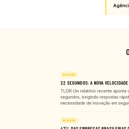
Agênc
MERCADO
22 SEGUNDOS: A NOVA VELOCIDADE
TL;DR Um relatório recente aponta 
segundos, exigindo respostas rápid
necessidade de inovação em seguran
MERCADO
47% DAS EMPRESAS BRASILEIRAS D