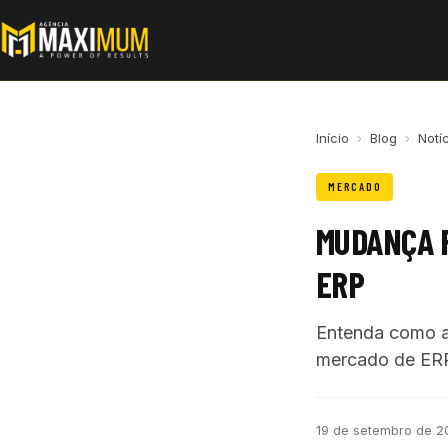
Início
›
Blog
›
Notí
MERCADO
MUDANÇA F
ERP
Entenda como a 
mercado de ER
19 de setembro de 2