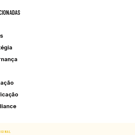
CIONADAS
s
tégia
rnança
lação
ficação
liance
IGINAL