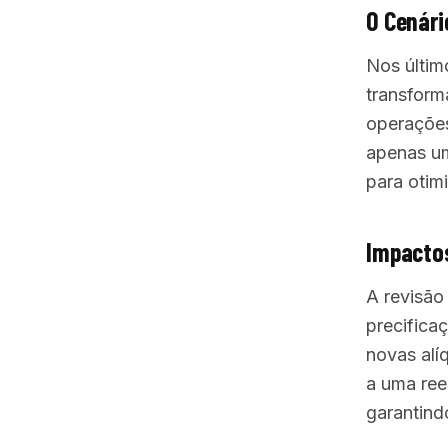
O Cenári
Nos últim
transform
operações
apenas u
para otim
Impactos
A revisão
precifica
novas alí
a uma ree
garantind