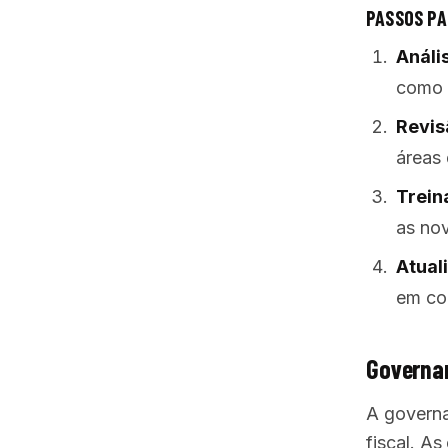
PASSOS PA
Análi
como 
Revis
áreas
Trein
as nov
Atual
em co
Governan
A governa
fiscal. A