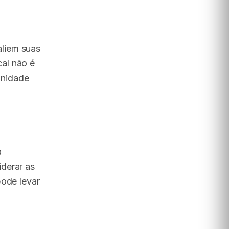
liem suas
al não é
unidade
a
derar as
pode levar