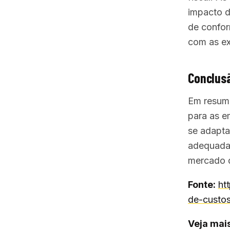
impacto d
de confor
com as ex
Conclusã
Em resumo
para as e
se adapta
adequadam
mercado 
Fonte:
ht
de-custos
Veja mais