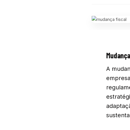
Mudança 
A mudanç
empresa
regulame
estratég
adaptaçã
sustenta