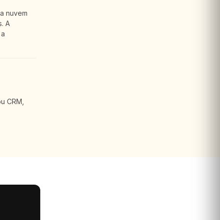
 a nuvem
. A
 a
ou CRM,