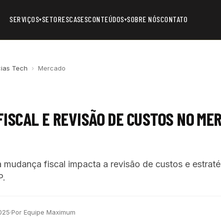
SERVIÇOS
SETORES
CASES
CONTEÚDOS
SOBRE NÓS
CONTATO
▾
▾
cias Tech
›
Mercado
ISCAL E REVISÃO DE CUSTOS NO ME
mudança fiscal impacta a revisão de custos e estraté
P.
025
·
Por Equipe Maximum