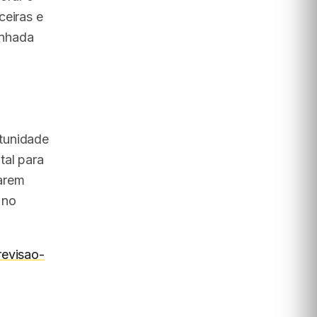
ceiras e
inhada
tunidade
tal para
arem
 no
revisao-