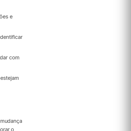
ões e
dentificar
idar com
 estejam
à mudança
orar o