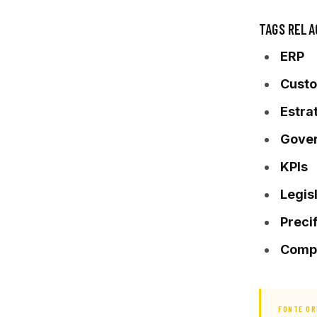
TAGS RELA
ERP
Custo
Estra
Gove
KPIs
Legis
Preci
Comp
FONTE OR