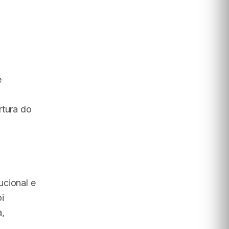
e
rtura do
ucional e
i
a,