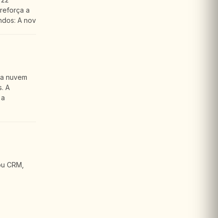
reforça a
ndos: A nov
 a nuvem
. A
 a
ou CRM,