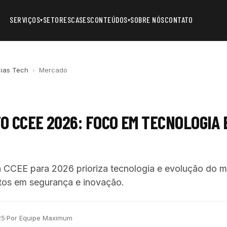
SERVIÇOS
SETORES
CASES
CONTEÚDOS
SOBRE NÓS
CONTATO
▾
▾
cias Tech
›
Mercado
 CCEE 2026: FOCO EM TECNOLOGIA 
CCEE para 2026 prioriza tecnologia e evolução do me
tos em segurança e inovação.
25
·
Por Equipe Maximum