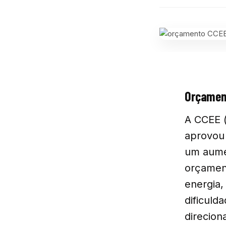
Orçament
A CCEE (
aprovou
um aumen
orçament
energia,
dificuld
direcion