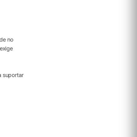
ade no
 exige
a suportar