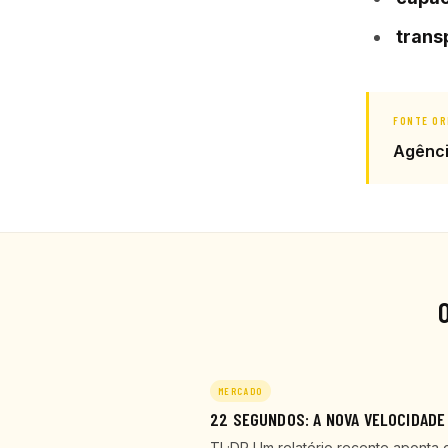
trans
FONTE OR
Agênc
MERCADO
22 SEGUNDOS: A NOVA VELOCIDADE
TL;DR Um relatório recente aponta 