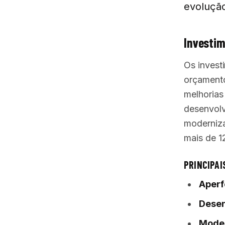
evolução
Investi
Os invest
orçamento
melhorias
desenvolv
moderniza
mais de 1
PRINCIPAI
Aperf
Desen
Moder