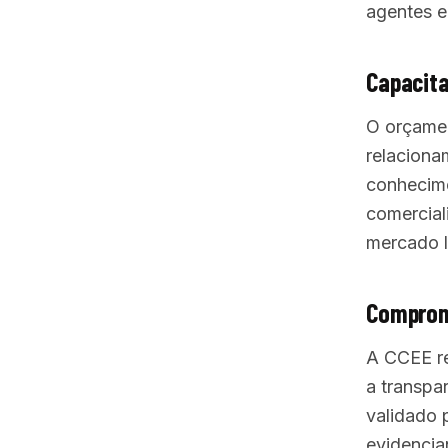
agentes e
Capacit
O orçamen
relaciona
conhecime
comercial
mercado l
Comprom
A CCEE re
a transpa
validado 
evidencia