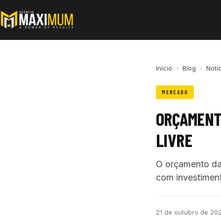
Início
›
Blog
›
Notí
MERCADO
ORÇAMENTO
LIVRE
O orçamento da 
com investimen
21 de outubro de 20