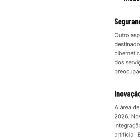
Seguranç
Outro asp
destinado
cibernéti
dos serviç
preocupaç
Inovação
A área de
2026. Nov
integraçã
artificial