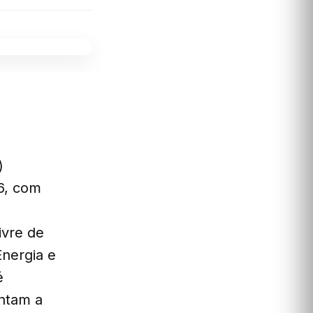
)
6, com
e
ivre de
Energia e
é
antam a