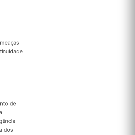
 ameaças
tinuidade
nto de
a
igência
ia dos