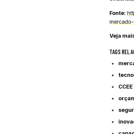
Fonte:
ht
mercado-l
Veja mais
TAGS RELA
merca
tecno
CCEE
orça
segur
inova
capac