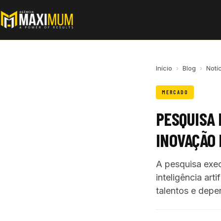
Início
›
Blog
›
Notí
MERCADO
PESQUISA
INOVAÇÃO 
A pesquisa exec
inteligência ar
talentos e depe