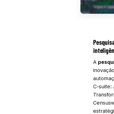
Pesquis
inteligên
A
pesqu
inovação 
automaçã
C-suite:
Transfor
Censuswi
estratég