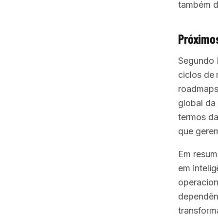
também de
Próximos
Segundo M
ciclos de
roadmaps 
global da
termos da
que gerem
Em resum
em intelig
operacion
dependênc
transforma