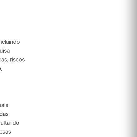
ncluindo
uisa
as, riscos
,
ais
 das
cultando
resas