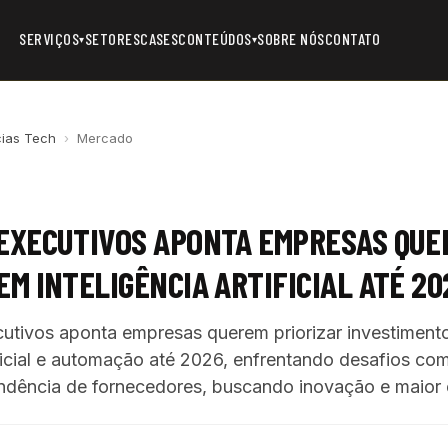
SERVIÇOS
SETORES
CASES
CONTEÚDOS
SOBRE NÓS
CONTATO
▾
▾
cias Tech
›
Mercado
 EXECUTIVOS APONTA EMPRESAS QUE
EM INTELIGÊNCIA ARTIFICIAL ATÉ 20
utivos aponta empresas querem priorizar investiment
tificial e automação até 2026, enfrentando desafios c
ndência de fornecedores, buscando inovação e maior e