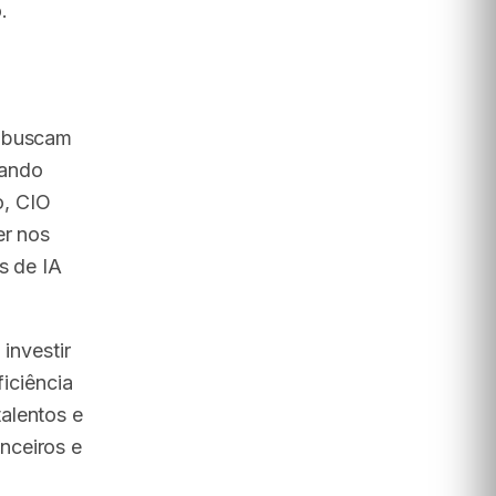
.
s buscam
tando
o, CIO
er nos
s de IA
m
investir
ficiência
alentos e
nceiros e