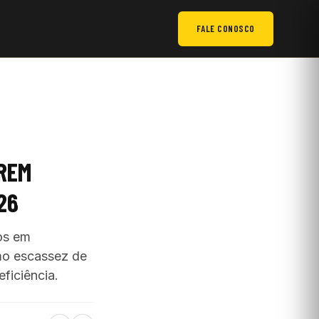
FALE CONOSCO
REM
26
os em
omo escassez de
ficiência.