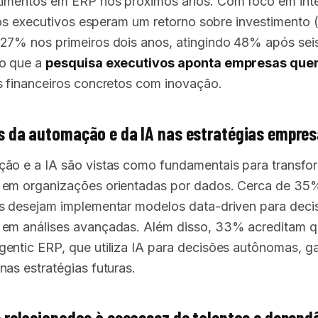
timentos em ERP nos próximos anos. Com foco em inte
l, os executivos esperam um retorno sobre investimento 
27% nos primeiros dois anos, atingindo 48% após sei
do que a
pesquisa executivos aponta empresas qu
s financeiros concretos com inovação.
 da automação e da IA nas estratégias empres
ão e a IA são vistas como fundamentais para transfo
em organizações orientadas por dados. Cerca de 35
s desejam implementar modelos data-driven para deci
em análises avançadas. Além disso, 33% acreditam q
entic ERP, que utiliza IA para decisões autônomas, g
nas estratégias futuras.
 relacionados à escassez de talentos e depend