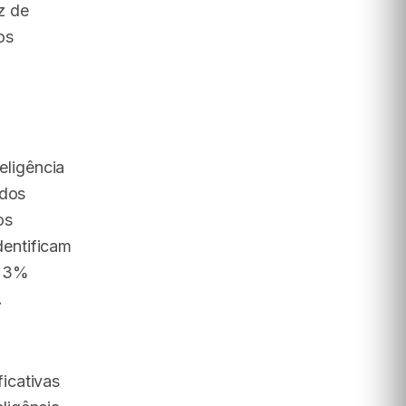
z de
os
teligência
 dos
os
entificam
 23%
.
icativas