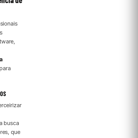
sionais
s
tware,
a
para
COS
rceirizar
 a busca
res, que