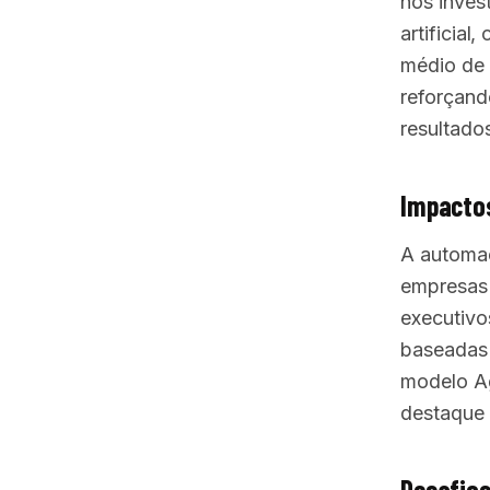
nos inves
artificia
médio de 
reforçan
resultado
Impactos
A automaç
empresas 
executivo
baseadas 
modelo Ag
destaque 
Desafios