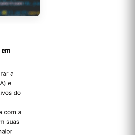
o em
rar a
IA) e
ivos do
ia com a
am suas
maior