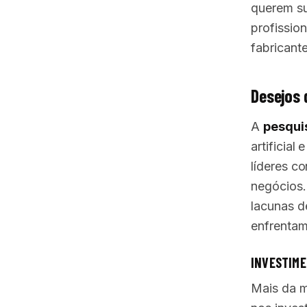
querem su
profissio
fabricant
Desejos 
A
pesqui
artificia
líderes c
negócios.
lacunas d
enfrentam 
INVESTIM
Mais da m