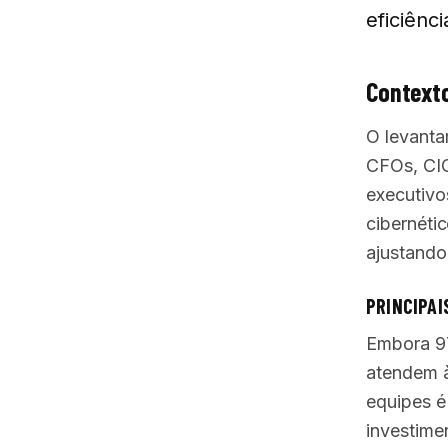
eficiênc
Contexto
O levanta
CFOs, CIO
executivo
cibernéti
ajustando
PRINCIPAI
Embora 97
atendem 
equipes é
investime