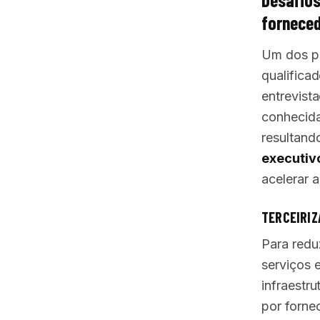
fornece
Um dos pr
qualifica
entrevist
conhecida
resultand
executiv
acelerar a
TERCEIRIZ
Para redu
serviços 
infraestr
por forne