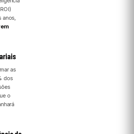
ligência
(ROI)
s anos,
erem
ariais
rmar as
% dos
sões
ue o
anhará
ência de