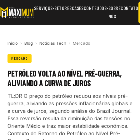
SERVIÇOS
SETORES
CASES
CONTEÚDOS
SOBRE
CONTATO
▾
▾
NÓS
Início
›
Blog
›
Notícias Tech
›
Mercado
MERCADO
PETRÓLEO VOLTA AO NÍVEL PRÉ-GUERRA,
ALIVIANDO A CURVA DE JUROS
TL;DR O preço do petróleo recuou aos níveis pré-
guerra, aliviando as pressões inflacionárias globais e
a curva de juros, segundo análise do Brazil Journal.
Essa reversão resulta da diminuição das tensões no
Oriente Médio e traz maior estabilidade econômica.
Contexto do Retorno do Petróleo ao Nível Pré-