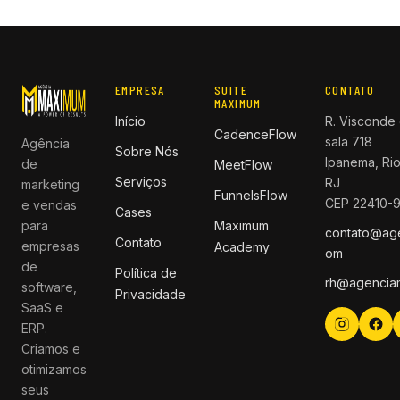
EMPRESA
SUITE
CONTATO
MAXIMUM
Início
R. Visconde 
CadenceFlow
sala 718
Agência
Sobre Nós
Ipanema, Rio
de
MeetFlow
Serviços
RJ
marketing
FunnelsFlow
CEP 22410-
e vendas
Cases
para
Maximum
contato@ag
Contato
empresas
Academy
om
de
Política de
rh@agencia
software,
Privacidade
SaaS e
ERP.
Criamos e
otimizamos
seus