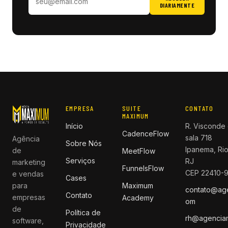
DIARIAMENTE
EMPRESA
SUITE
CONTATO
MAXIMUM
Início
R. Visconde 
CadenceFlow
sala 718
Agência
Sobre Nós
Ipanema, Rio
de
MeetFlow
Serviços
RJ
marketing
FunnelsFlow
CEP 22410-
e vendas
Cases
para
Maximum
contato@ag
Contato
empresas
Academy
om
de
Política de
rh@agencia
software,
Privacidade