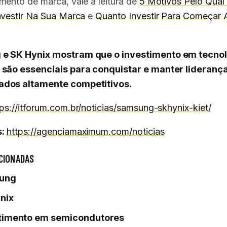
mento de marca, vale a leitura de
5 Motivos Pelo Qual
nvestir Na Sua Marca
e
Quanto Investir Para Começar 
e SK Hynix mostram que o investimento em tecnol
são essenciais para conquistar e manter liderança
dos altamente competitivos.
tps://itforum.com.br/noticias/samsung-skhynix-kiet/
:
https://agenciamaximum.com/noticias
CIONADAS
ung
nix
timento em semicondutores