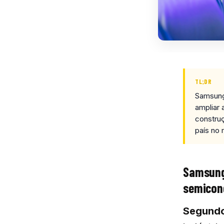
TL;DR
Samsung 
ampliar 
construç
país no 
Samsung 
semicon
Segundo 