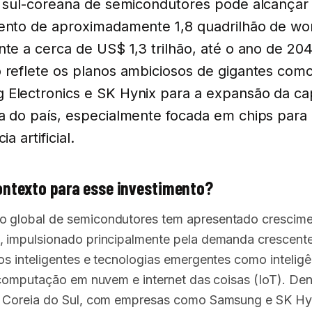
a sul-coreana de semicondutores pode alcança
ento de aproximadamente 1,8 quadrilhão de wo
nte a cerca de US$ 1,3 trilhão, até o ano de 204
 reflete os planos ambiciosos de gigantes com
Electronics e SK Hynix para a expansão da c
a do país, especialmente focada em chips para
ia artificial.
ontexto para esse investimento?
 global de semicondutores tem apresentado crescim
, impulsionado principalmente pela demanda crescent
vos inteligentes e tecnologias emergentes como inteligê
l, computação em nuvem e internet das coisas (IoT). De
a Coreia do Sul, com empresas como Samsung e SK Hy