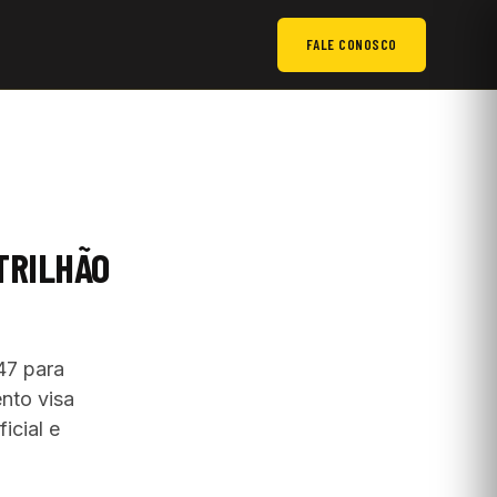
FALE CONOSCO
 TRILHÃO
47 para
nto visa
icial e