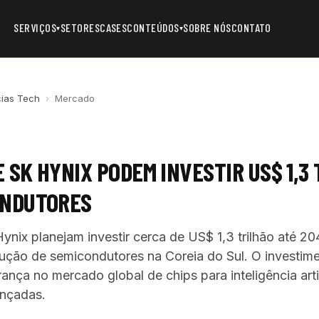
SERVIÇOS
SETORES
CASES
CONTEÚDOS
SOBRE NÓS
CONTATO
▾
▾
cias Tech
›
Mercado
 SK HYNIX PODEM INVESTIR US$ 1,3
ONDUTORES
nix planejam investir cerca de US$ 1,3 trilhão até 20
ução de semicondutores na Coreia do Sul. O investime
erança no mercado global de chips para inteligência artif
ançadas.