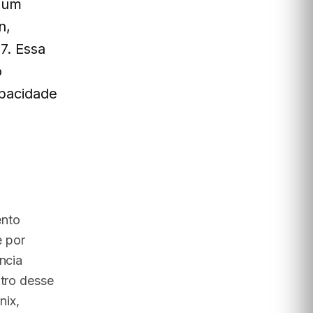
r um
n,
7. Essa
o
apacidade
ento
e por
ncia
ntro desse
nix,