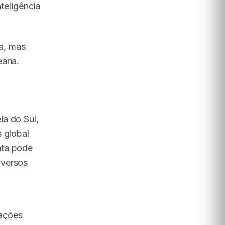
teligência
a, mas
eana.
ia do Sul,
 global
nta pode
iversos
tações