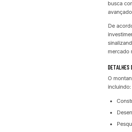
busca con
avançado
De acordo
investime
sinalizan
mercado 
DETALHES 
O montant
incluindo:
Constr
Desenv
Pesqu