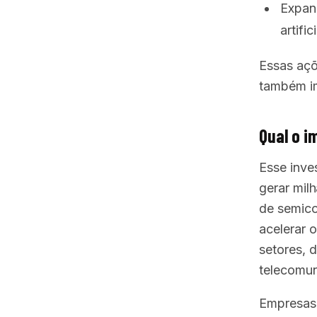
Expans
artifici
Essas açõ
também im
Qual o i
Esse inve
gerar mil
de semico
acelerar 
setores, 
telecomun
Empresas 