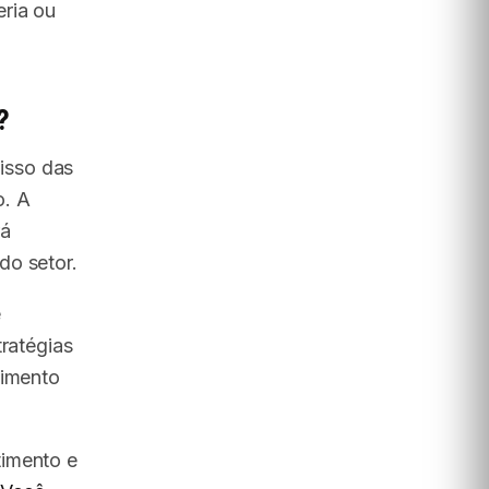
eria ou
?
isso das
o. A
rá
do setor.
e
tratégias
cimento
timento e