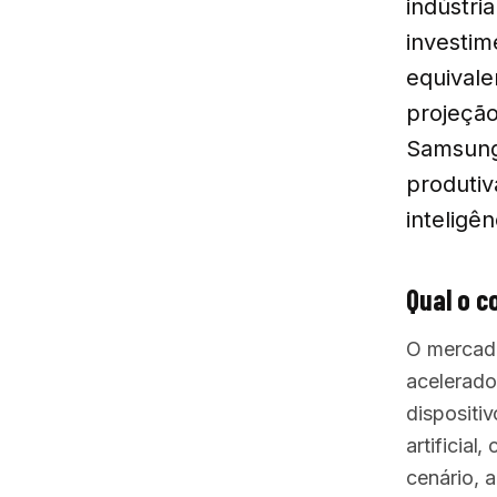
indústri
investim
equivale
projeção
Samsung 
produtiv
inteligênc
Qual o c
O mercado
acelerado
dispositi
artificia
cenário, 