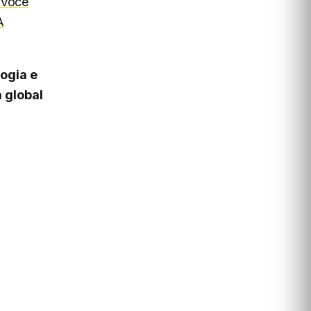
 Você
A
ogia e
 global