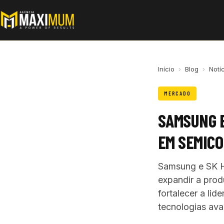
Início
›
Blog
›
Notí
MERCADO
SAMSUNG E
EM SEMIC
Samsung e SK Hy
expandir a prod
fortalecer a lid
tecnologias av