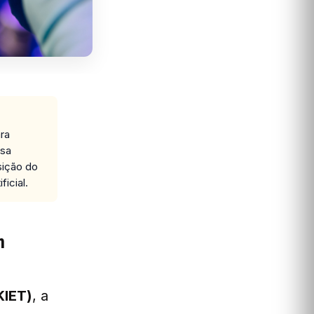
ara
isa
sição do
icial.
m
KIET)
, a