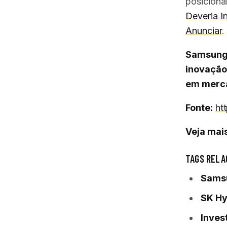
posiciona
Deveria I
Anunciar
.
Samsung 
inovação 
em merca
Fonte:
ht
Veja mais
TAGS RELA
Sams
SK Hy
Inves