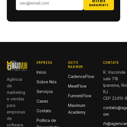
RECEBER
DIARIAMENTE
EMPRESA
SUITE
CONTATO
MAXIMUM
Início
R. Visconde 
CadenceFlow
sala 718
Agência
Sobre Nós
Ipanema, Rio
de
MeetFlow
Serviços
RJ
marketing
FunnelsFlow
CEP 22410-
e vendas
Cases
para
Maximum
contato@ag
Contato
empresas
Academy
om
de
Política de
rh@agencia
software,