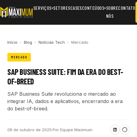
SERVIÇOS
SETORES
CASES
CONTEÚDOS
SOBRE
CONTATO
▾
▾
NÓS
Início
›
Blog
›
Notícias Tech
›
Mercado
MERCADO
SAP BUSINESS SUITE: FIM DA ERA DO BEST-
OF-BREED
SAP Business Suite revoluciona o mercado ao
integrar IA, dados e aplicativos, encerrando a era
do best-of-breed.
08 de outubro de 2025
·
Por Equipe Maximum