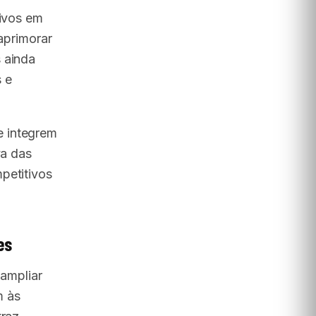
tivos em
 aprimorar
 ainda
s e
e integrem
va das
petitivos
es
 ampliar
m às