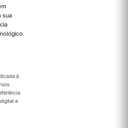
 em
a sua
cia
cnológico
dicada à
rsos
eferência
igital e