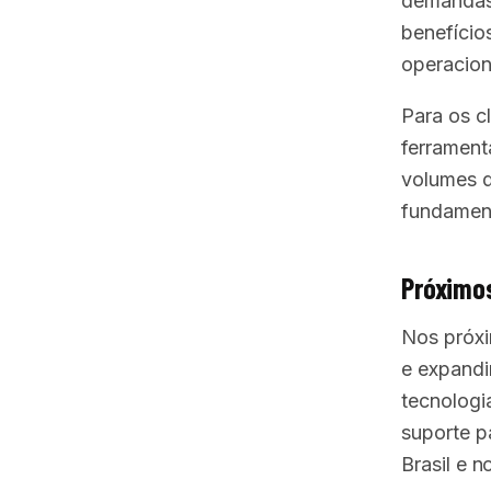
demandas 
benefício
operacion
Para os c
ferrament
volumes d
fundament
Próximo
Nos próxi
e expandi
tecnologi
suporte p
Brasil e no