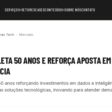
SERVIÇOS
SETORES
CASES
CONTEÚDOS
SOBRE NÓS
CONTATO
▾
▾
cias Tech
›
Mercado
ETA 50 ANOS E REFORÇA APOSTA EM
CIA
0 anos reforçando investimentos em dados e inteligênci
as soluções tecnológicas, inovando para atender dem