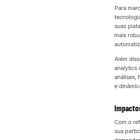
Para marc
tecnologia
suas plat
mais robus
automatiz
Além diss
analytics
análises,
e dinâmic
Impactos
Com o refo
sua parti