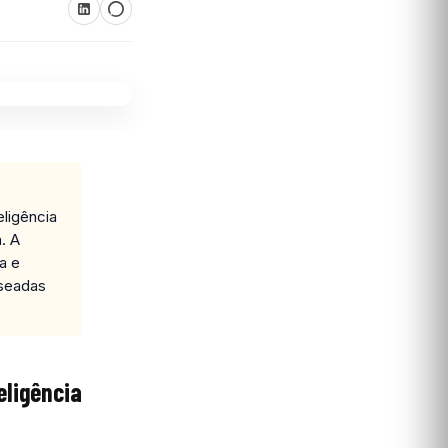
ligência
. A
a e
aseadas
eligência