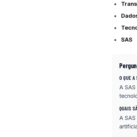
Trans
Dado
Tecno
SAS
Pergun
O QUE A
A SAS 
tecnol
QUAIS S
A SAS 
artific