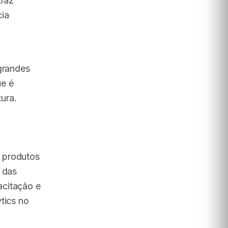
traz
cia
 grandes
ue é
ura.
 produtos
 das
acitação e
tics no