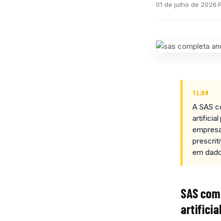
01 de julho de 2026
·
TL;DR
A SAS co
artifici
empresa 
prescrit
em dado
SAS comp
artificia