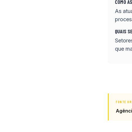
COMO AS
As atu
proces
QUAIS S
Setore
que ma
FONTE OR
Agênc