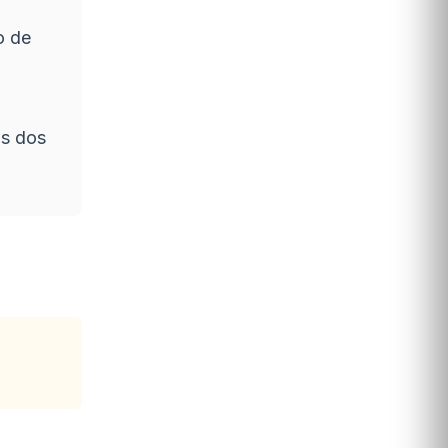
o de
ns dos