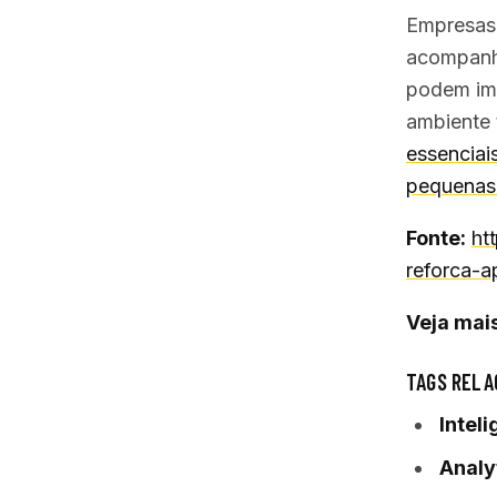
Empresas 
acompanha
podem imp
ambiente 
essenciai
pequenas
Fonte:
ht
reforca-a
Veja mais
TAGS RELA
Inteli
Analy