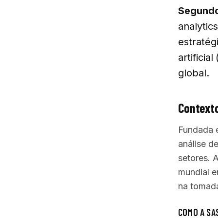
Segundo 
analytic
estratég
artifici
global.
Contexto
Fundada e
análise d
setores. 
mundial e
na tomad
COMO A SA