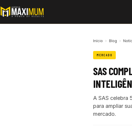
Início
›
Blog
›
Notí
MERCADO
SAS COMPL
INTELIGÊN
A SAS celebra 5
para ampliar su
mercado.