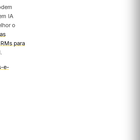
podem
em IA
lhor o
as
CRMs para
.
s-e-