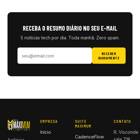
RECEBA O RESUMO DIÁRIO NO SEU E-MAIL
5 notícias tech por dia. Toda manhã. Zero spam.
RECEBER
DIARIAMENTE
EMPRESA
SUITE
CONTATO
MAXIMUM
Início
R. Visconde 
CadenceFlow
sala 718
Agência