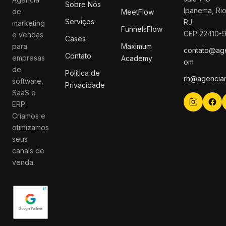
Sobre Nós
Ipanema, Rio
de
MeetFlow
Serviços
RJ
marketing
FunnelsFlow
CEP 22410-
e vendas
Cases
para
Maximum
contato@ag
Contato
empresas
Academy
om
de
Política de
rh@agencia
software,
Privacidade
SaaS e
ERP.
Criamos e
otimizamos
seus
canais de
venda.