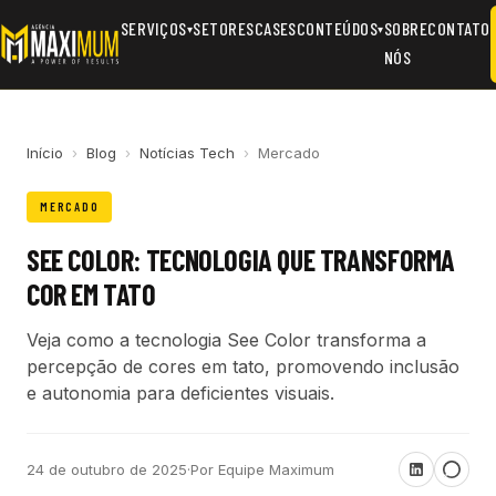
SERVIÇOS
SETORES
CASES
CONTEÚDOS
SOBRE
CONTATO
▾
▾
NÓS
Início
›
Blog
›
Notícias Tech
›
Mercado
MERCADO
SEE COLOR: TECNOLOGIA QUE TRANSFORMA
COR EM TATO
Veja como a tecnologia See Color transforma a
percepção de cores em tato, promovendo inclusão
e autonomia para deficientes visuais.
24 de outubro de 2025
·
Por Equipe Maximum