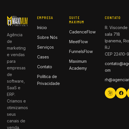
EMPRESA
SUITE
CONTATO
MAXIMUM
Início
R. Visconde 
CadenceFlow
sala 718
Agência
Sobre Nós
Ipanema, Rio
de
MeetFlow
Serviços
RJ
marketing
FunnelsFlow
CEP 22410-
e vendas
Cases
para
Maximum
contato@ag
Contato
empresas
Academy
om
de
Política de
rh@agencia
software,
Privacidade
SaaS e
ERP.
Criamos e
otimizamos
seus
canais de
venda.