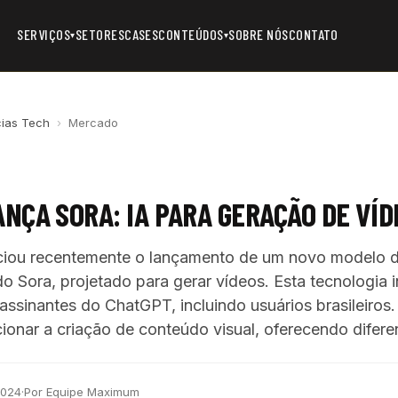
SERVIÇOS
SETORES
CASES
CONTEÚDOS
SOBRE NÓS
CONTATO
▾
▾
cias Tech
›
Mercado
ANÇA SORA: IA PARA GERAÇÃO DE VÍ
iou recentemente o lançamento de um novo modelo de
ado Sora, projetado para gerar vídeos. Esta tecnologia 
 assinantes do ChatGPT, incluindo usuários brasileiros
ionar a criação de conteúdo visual, oferecendo difere
2024
·
Por Equipe Maximum