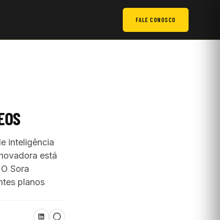
FALE CONOSCO
DEOS
 inteligência
inovadora está
. O Sora
ntes planos