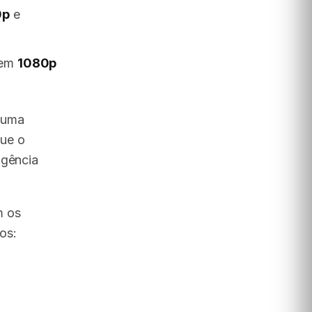
0p
e
 em
1080p
 uma
ue o
igência
m os
os: