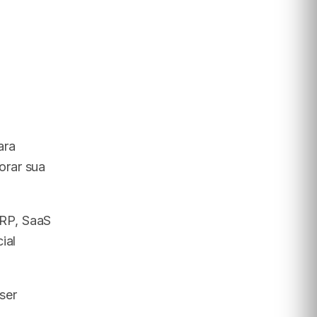
ara
orar sua
RP, SaaS
ial
ser