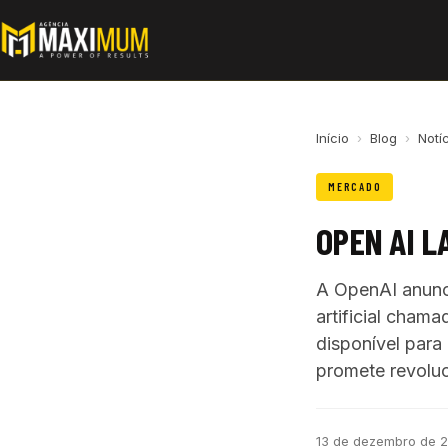
Início
›
Blog
›
Notí
MERCADO
OPEN AI L
A OpenAI anunc
artificial cham
disponível para
promete revoluc
13 de dezembro de 