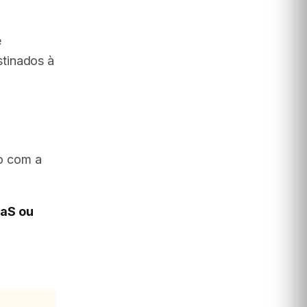
e
tinados à
o com a
aaS ou