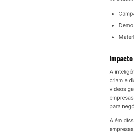
Campan
Demon
Materi
Impacto 
A inteligê
criam e d
vídeos ge
empresas 
para negó
Além diss
empresas,