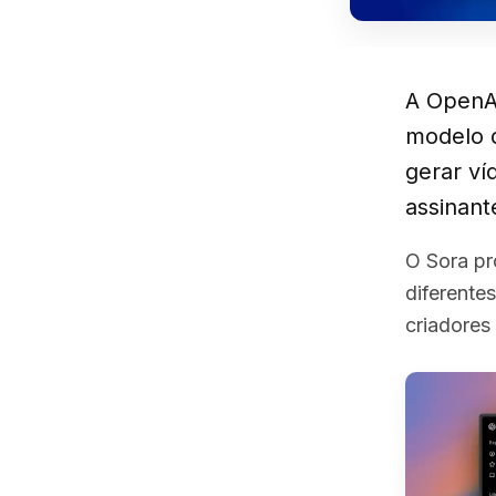
A OpenA
modelo d
gerar ví
assinant
O Sora pr
diferente
criadores