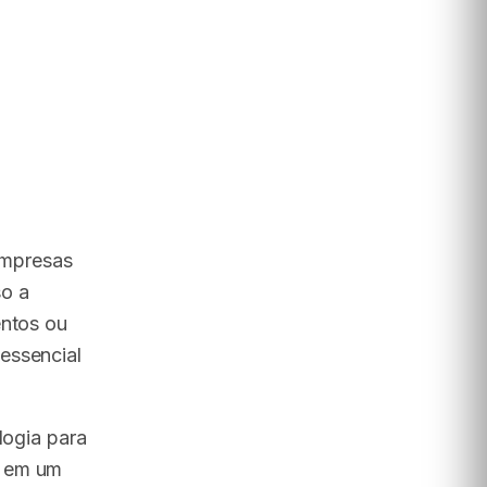
 empresas
so a
entos ou
essencial
logia para
r em um