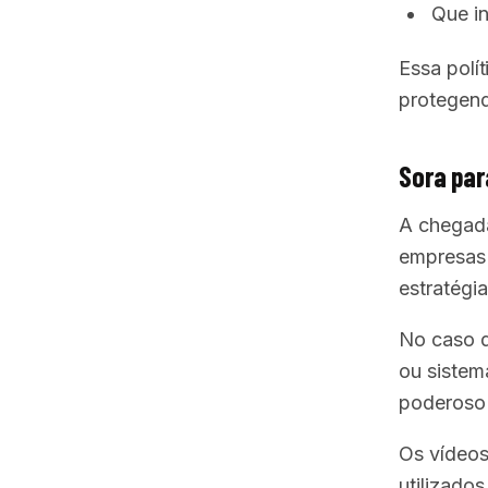
Que i
Essa polít
protegend
Sora par
A chegada
empresas 
estratégi
No caso 
ou sistem
poderoso p
Os vídeos
utilizados