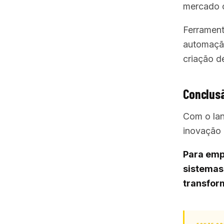
mercado c
Ferramen
automação
criação de
Conclus
Com o la
inovação 
Para emp
sistemas
transfor