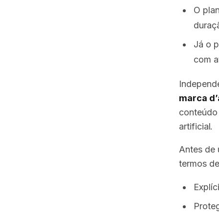
O pla
duraç
Já o 
com a
Independe
marca d’
conteúdo 
artificial.
Antes de 
termos de
Explíc
Proteg