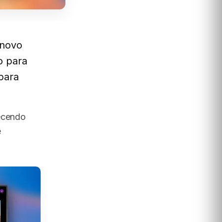
 novo
o para
para
recendo
e