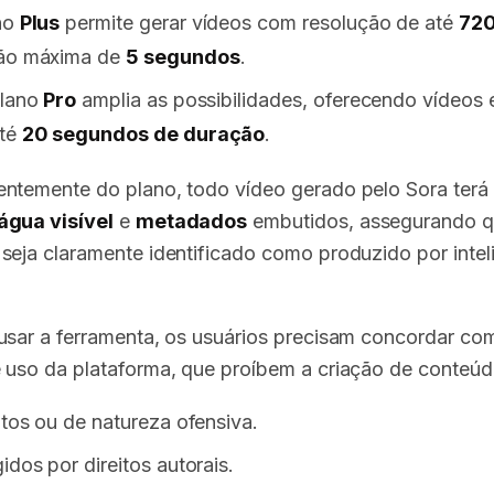
no
Plus
permite gerar vídeos com resolução de até
72
ão máxima de
5 segundos
.
plano
Pro
amplia as possibilidades, oferecendo vídeos
té
20 segundos de duração
.
ntemente do plano, todo vídeo gerado pelo Sora terá
água visível
e
metadados
embutidos, assegurando q
seja claramente identificado como produzido por intel
usar a ferramenta, os usuários precisam concordar co
 uso da plataforma, que proíbem a criação de conteúd
itos ou de natureza ofensiva.
idos por direitos autorais.