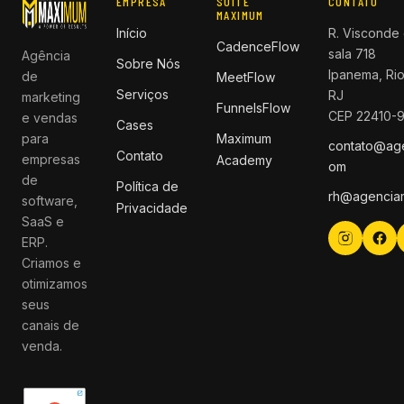
EMPRESA
SUITE
CONTATO
MAXIMUM
Início
R. Visconde 
CadenceFlow
sala 718
Agência
Sobre Nós
Ipanema, Rio
de
MeetFlow
Serviços
RJ
marketing
FunnelsFlow
CEP 22410-
e vendas
Cases
para
Maximum
contato@ag
Contato
empresas
Academy
om
de
Política de
rh@agencia
software,
Privacidade
SaaS e
ERP.
Criamos e
otimizamos
seus
canais de
venda.